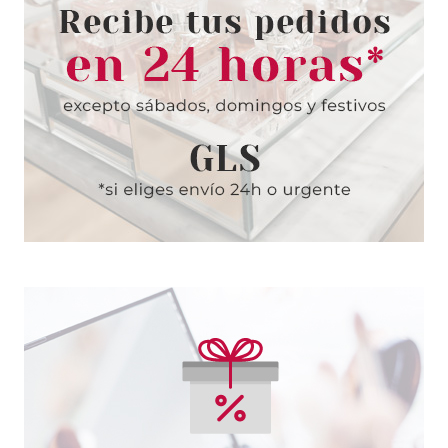
CLARINS SKIN ILLUSION
TINTED TRATAMIENTO
ILUMINADOR ANTIEDAD SPF25
7 40 ML
Pvr 46.00€
desde
27.60€
-40%
SISLEY
SISLEY HUILE PRÉCIEUSE À LA
ROSE NOIR 25 ML