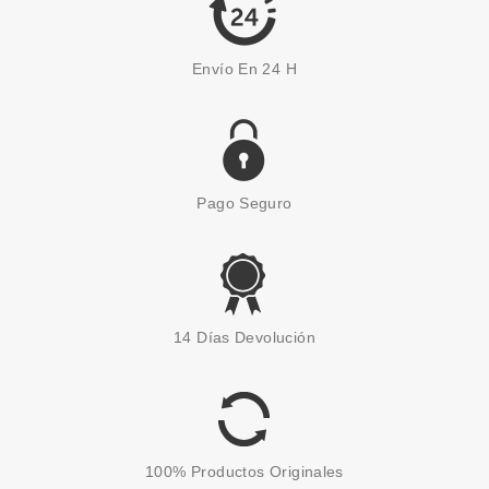
Envío En 24 H
Pago Seguro
CLARINS
CLARINS BASE DE
14 Días Devolución
MAQUILLAJE DOUBLE SERUM
FOUNDATION L6W 30 ML
Pvr 62.00€
desde
39.90€
-36%
100% Productos Originales