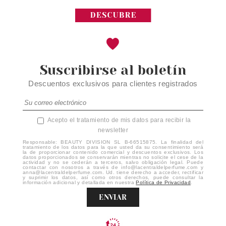
Suscribirse al boletín
Descuentos exclusivos para clientes registrados
Acepto el tratamiento de mis datos para recibir la
newsletter
Responsable: BEAUTY DIVISION SL B-66515875. La finalidad del
tratamiento de los datos para la que usted da su consentimiento será
la de proporcionar contenido comercial y descuentos exclusivos. Los
datos proporcionados se conservarán mientras no solicite el cese de la
actividad y no se cederán a terceros, salvo obligación legal. Puede
contactar con nosotros a través de info@lacentraldelperfume.com y
anna@lacentraldelperfume.com. Ud. tiene derecho a acceder, rectificar
y suprimir los datos, así como otros derechos, puede consultar la
información adicional y detallada en nuestra
Política de Privacidad
.
ENVIAR