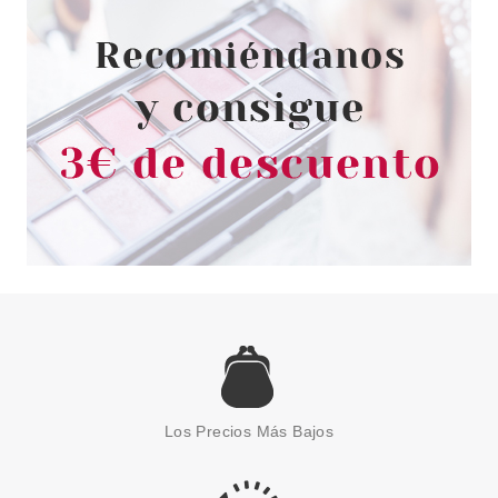
Pvr 198.50€
desde
121.00€
-39%
CLARINS
CLARINS TOTAL EYE REVIVE 15
ML
Los Precios Más Bajos
Pvr 46.70€
desde
34.65€
-26%