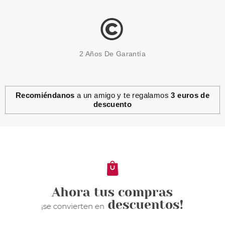
2 Años De Garantía
Recomiéndanos
a un amigo y te regalamos
3 euros de
descuento
CLARINS
CLARINS EXTRA FIRMING
ENERGY JOUR CREMA DIA
TODO TIPO PIELES 50 ML
RECARGABLE
Pvr 107.50€
desde
67.15€
-38%