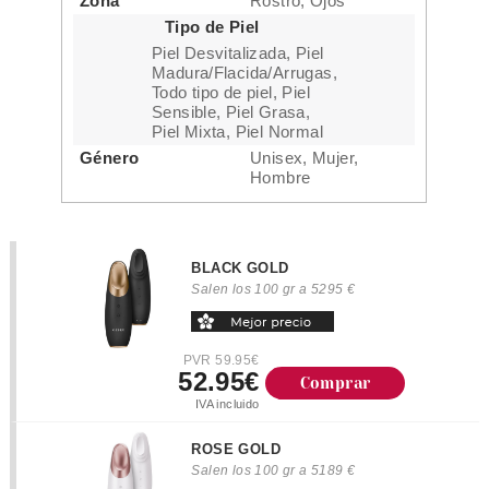
Zona
Rostro, Ojos
Tipo de Piel
Piel Desvitalizada, Piel
Madura/Flacida/Arrugas,
Todo tipo de piel, Piel
Sensible, Piel Grasa,
Piel Mixta, Piel Normal
Género
Unisex, Mujer,
Hombre
BLACK GOLD
Salen los 100 gr a 5295 €
PVR 59.95€
52.95€
Comprar
IVA incluido
ROSE GOLD
Salen los 100 gr a 5189 €