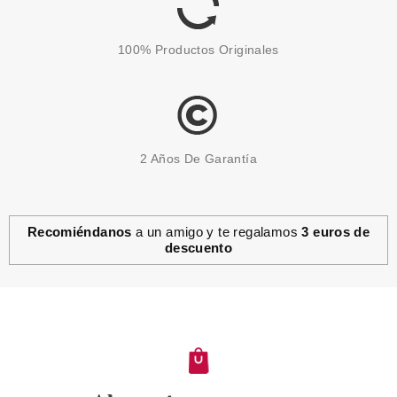
100% Productos Originales
2 Años De Garantía
Recomiéndanos
a un amigo y te regalamos
3 euros de
descuento
CATRICE
CATRICE STAY NATURAL BROW
STICK LAPIZ PARA CEJAS 010
Pvr 4.49€
desde
3.40€
-24%