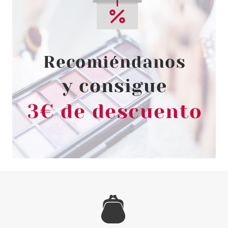
CATRICE
CATRICE DELINADOR OJOS
CALLIGRAPH ARTIST MATTE
LINER 080
Pvr 3.99€
desde
3.30€
-17%
CATRICE
CATRICE ON POINT
PERFILADOR DE CEJAS 020