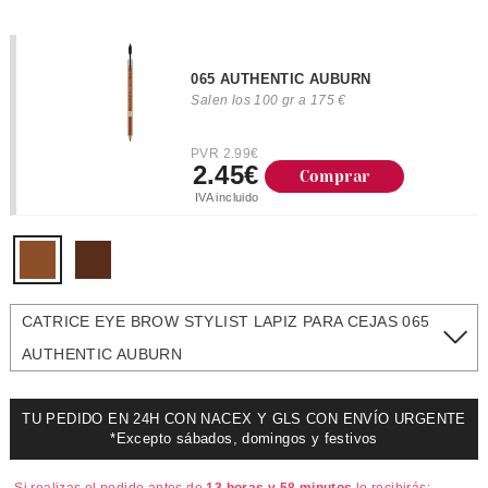
065 AUTHENTIC AUBURN
Salen los 100 gr a 175 €
PVR 2.99€
2.45€
Comprar
IVA incluido
CATRICE EYE BROW STYLIST LAPIZ PARA CEJAS 065
AUTHENTIC AUBURN
TU PEDIDO EN 24H CON NACEX Y GLS CON ENVÍO URGENTE
*Excepto sábados, domingos y festivos
Si realizas el pedido antes de
13 horas y 58 minutos
lo recibirás: