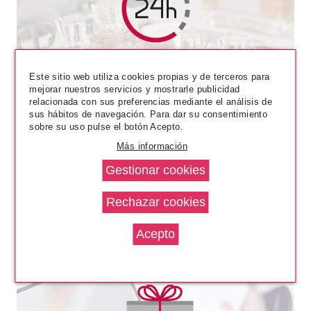
CATRICE
CATRICE PALETA DE SOMBRAS
DE OJOS ALICE IN
Este sitio web utiliza cookies propias y de terceros para
WONDERLAND 02 IN A WORLD
mejorar nuestros servicios y mostrarle publicidad
OF MY OWN
Pvr 13.49€
desde
relacionada con sus preferencias mediante el análisis de
11.68€
sus hábitos de navegación. Para dar su consentimiento
-13%
sobre su uso pulse el botón Acepto.
Más información