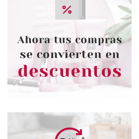
CATRICE
CATRICE POOLSIDE OF LIFE
EYELINER WATERPOOF 03
LAVANDER LEMONADE
Pvr 3.99€
desde
3.40€
-15%