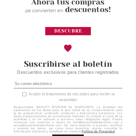
Suscribirse al boletín
Descuentos exclusivos para clientes registrados
Acepto el tratamiento de mis datos para recibir la
newsletter
Responsable: BEAUTY DIVISION SL B-66515875. La finalidad del
tratamiento de los datos para la que usted da su consentimiento será
la de proporcionar contenido comercial y descuentos exclusivos. Los
datos proporcionados se conservarán mientras no solicite el cese de la
actividad y no se cederán a terceros, salvo obligación legal. Puede
contactar con nosotros a través de info@lacentraldelperfume.com y
anna@lacentraldelperfume.com. Ud. tiene derecho a acceder, rectificar
y suprimir los datos, así como otros derechos, puede consultar la
información adicional y detallada en nuestra
Política de Privacidad
.