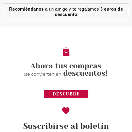
Recomiéndanos
a un amigo y te regalamos
3 euros de
descuento
CATRICE
CATRICE ESMALTE DE UÑAS
ICONAILS GEL 07 MEET ME AT
CORAL ISLAND
Pvr 3.39€
desde
3.03€
-11%
Suscribirse al boletín