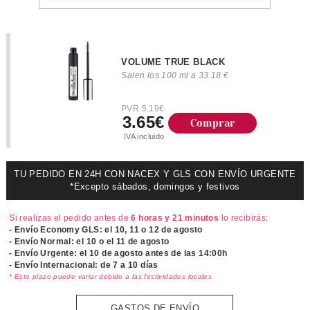
VOLUME TRUE BLACK
Salen los 100 ml a 33.18 €
PVR 5.19€
3.65€
Comprar
IVA incluido
TU PEDIDO EN 24H CON NACEX Y GLS CON ENVÍO URGENTE
*Excepto sábados, domingos y festivos
Si realizas el pedido antes de
6 horas y 21 minutos
lo recibirás:
- Envío Economy GLS: el
10, 11 o 12 de agosto
- Envío Normal: el
10 o el 11 de agosto
- Envío Urgente: el
10 de agosto antes de las 14:00h
- Envío Internacional: de 7 a 10 días
* Este plazo puede variar debido a las festividades locales
GASTOS DE ENVÍO