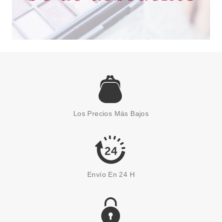
CATRICE
CATRICE PRIME AND SMOKEY
EFFECT PREBASE DE OJOS
Los Precios Más Bajos
010 5ML
Pvr 3.99€
desde
3.20€
-20%
Envío En 24 H