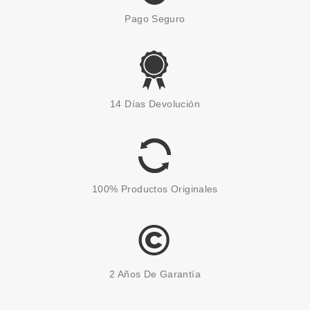
Pago Seguro
CATRICE
CATRICE LIQUID METAL GEL
14 Días Devolución
EYE PENCIL 090
Pvr 3.79€
desde
3.40€
-10%
100% Productos Originales
2 Años De Garantía