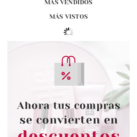
MÁS VENDIDOS
MÁS VISTOS
CATRICE
CATRICE PERFILADOR DE
LABIOS LARGA DURACIÓN 100
UPPER BROWN SIDE
Pvr 2.29€
desde
1.94€
-15%