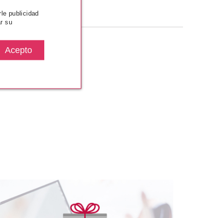
rle publicidad
r su