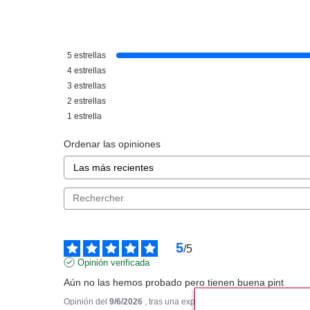
ESSENCE
ESSE
ESSENCE BARRA DE LABIOS
ESSENCE BRILL
5
estrellas
MATT MATT MATT VIBRANT
EXTREME SHIN
SHOCK 09
MINGLE 
4
estrellas
Pvr 2.89€
desde
Pvr 2.49€
3
estrellas
2.58€
-11%
-14%
2
estrellas
1
estrella
Ordenar las opiniones
5
/
5
Opinión verificada
Aún no las hemos probado pero tienen buena pint
Opinión del
9/6/2026
, tras una experiencia del
22/5/2026
por
Per