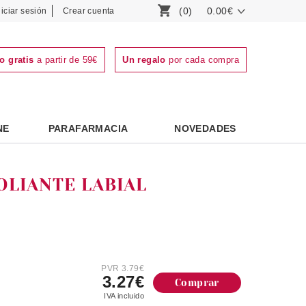
(0)
0.00€
niciar sesión
Crear cuenta
o gratis
a partir de 59€
Un regalo
por cada compra
NE
PARAFARMACIA
NOVEDADES
OLIANTE LABIAL
PVR 3.79€
3.27€
Comprar
IVA incluido