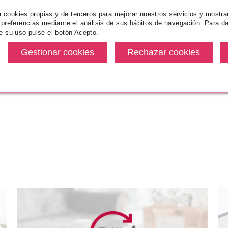
ESSENCE
za cookies propias y de terceros para mejorar nuestros servicios y mostra
ESSENCE SO CHERRY HAPPY
 preferencias mediante el análisis de sus hábitos de navegación. Para da
BARRA DE LABIOS LIQUIDA
e su uso pulse el botón Acepto.
MATE 01
1
Pvr 3.79€
desde
3.27€
-14%