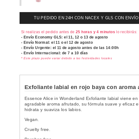
TU PEDIDO EN 24H CON NACEX Y GLS CON ENVÍO UR
Si realizas el pedido antes de
25 horas y 4 minutos
lo recibirás:
- Envío Economy GLS: el
11, 12 o 13 de agosto
- Envío Normal: el
11 o el 12 de agosto
- Envío Urgente: el
11 de agosto antes de las 14:00h
- Envío Internacional: de 7 a 10 días
* Este plazo puede variar debido a las festividades locales
Exfoliante labial en rojo baya con aroma
Essence Alice in Wonderland Exfoliante labial viene en
agradable aroma afrutado, su fórmula suave y eficaz e
hidrata y suaviza los labios.
Vegan.
Cruelty free.