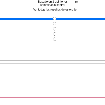
Basado en
1
opiniones
sometidas a control
NCE
ESSENCE
ES
Ver todas las reseñas de este sitio
O DE LABIOS
ESSENCE HEART CORE
ESSENCE C
E 17 MOCHA
FRUITY BALSAMO LABIAL 05
BRILLO L
5 ML
BOLD BLACKBERRY 3GR
ROMAN
desde
Pvr 1.99€
desde
Pvr 2.89€
2.15€
1.57€
-21%
-13%
e F.