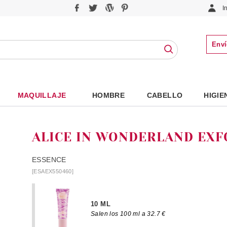
I
Enví
MAQUILLAJE
HOMBRE
CABELLO
HIGIE
ALICE IN WONDERLAND EXF
ESSENCE
[ESAEX550460]
10 ML
Salen los 100 ml a 32.7 €