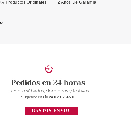
% Productos Originales
2 Años De Garantía
to