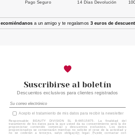
Pago Seguro
14 Días Devolución
100
ecomiéndanos
a un amigo y te regalamos
3 euros de descuen
Suscribirse al boletín
Descuentos exclusivos para clientes registrados
Acepto el tratamiento de mis datos para recibir la newsletter
Responsable: BEAUTY DIVISION SL B-66515875. La finalidad del
tratamiento de los datos para la que usted da su consentimiento será la de
proporcionar contenido comercial y descuentos exclusivos. Los datos
proporcionados se conservarán mientras no solicite el cese de la actividad y
no se cederán a terceros, salvo obligación legal. Puede contactar con