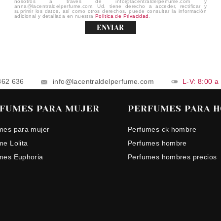
nosotros a través de info@lacentraldelperfume.com y
anna@lacentraldelperfume.com. Ud. tiene derecho a acceder, rectificar y
suprimir los datos, así como otros derechos, puede consultar la información
adicional y detallada en nuestra
Política de Privacidad
.
ENVIAR
862 636
info@lacentraldelperfume.com
L-V: 8:00 a
FUMES PARA MUJER
PERFUMES PARA 
mes para mujer
Perfumes ck hombre
me Lolita
Perfumes hombre
mes Euphoria
Perfumes hombres precios