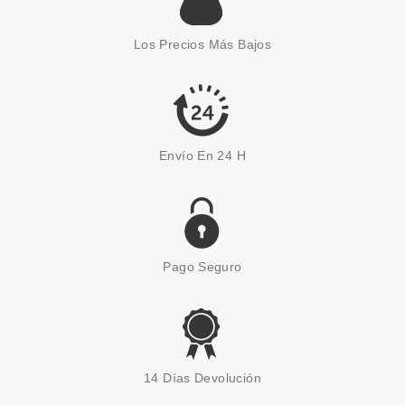
SISLEY SISLEYA LOTION DE
SOIN ESSENTIELLE 150 ML
Los Precios Más Bajos
Pvr 150.00€
desde
78.90€
-47%
Envío En 24 H
Pago Seguro
SISLEY
SISLEY SISLEYOUTH ANTI-
14 Días Devolución
POLLUTION 40ML