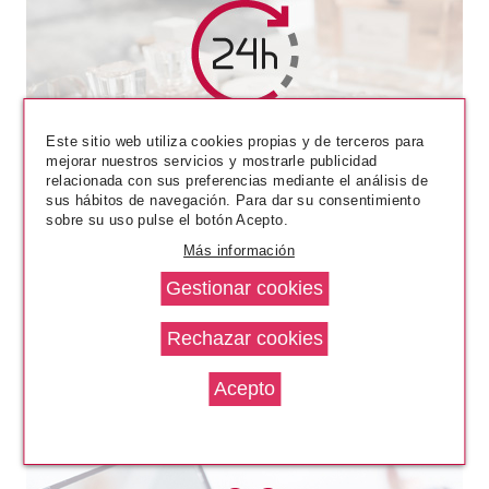
ANNE MOLLER
ANNE MOLLER ROSAGE
Este sitio web utiliza cookies propias y de terceros para
BALANCE REPARING RICH
mejorar nuestros servicios y mostrarle publicidad
CREAM SPF 15 50 ML SET
relacionada con sus preferencias mediante el análisis de
REGALO
Pvr 46.00€
desde
sus hábitos de navegación. Para dar su consentimiento
29.90€
sobre su uso pulse el botón Acepto.
-35%
Más información