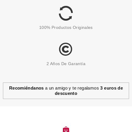
Pvr 173.50€
desde
123.50€
-29%
100% Productos Originales
2 Años De Garantía
Recomiéndanos
a un amigo y te regalamos
3 euros de
descuento
CLARINS
CLARINS BASE DE
MAQUILLAJE DOUBLE SERUM
FOUNDATION M3N 30 ML
Pvr 62.00€
desde
39.90€
-36%