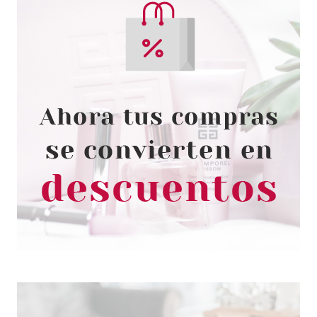
CLARINS
CLARINS BASE DE
MAQUILLAJE DOUBLE SERUM
FOUNDATION M2N 30 ML
Pvr 62.00€
desde
39.90€
-36%