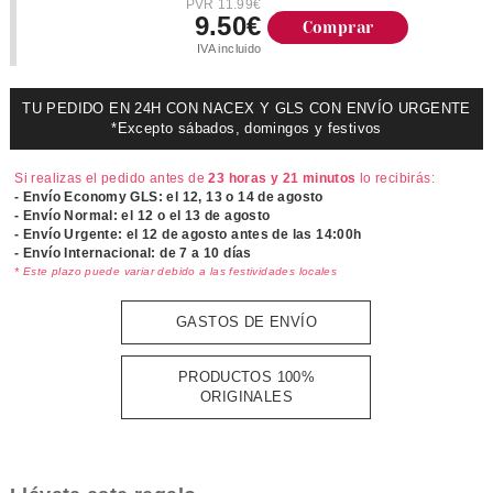
PVR 11.99€
9.50€
Comprar
IVA incluido
TU PEDIDO EN 24H CON NACEX Y GLS CON ENVÍO URGENTE
*Excepto sábados, domingos y festivos
Si realizas el pedido antes de
23 horas y 21 minutos
lo recibirás:
- Envío Economy GLS: el
12, 13 o 14 de agosto
- Envío Normal: el
12 o el 13 de agosto
- Envío Urgente: el
12 de agosto antes de las 14:00h
- Envío Internacional: de 7 a 10 días
* Este plazo puede variar debido a las festividades locales
GASTOS DE ENVÍO
PRODUCTOS 100%
ORIGINALES