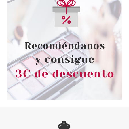
CLARINS
CLARINS BAUME BEAUTE
ECLAIR 50 ML
Pvr 42.75€
desde
25.95€
-39%
SISLEY