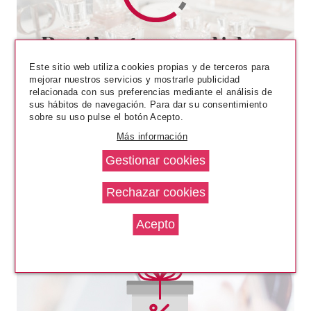
SISLEY
SISLEY PHYTO HYDRA TEINT
HIDRATANTE CON COLOR SPF
Este sitio web utiliza cookies propias y de terceros para
15 03 GOLDEN 40 ML
mejorar nuestros servicios y mostrarle publicidad
Pvr 97.00€
desde
relacionada con sus preferencias mediante el análisis de
77.94€
-20%
sus hábitos de navegación. Para dar su consentimiento
sobre su uso pulse el botón Acepto.
Más información
SISLEY