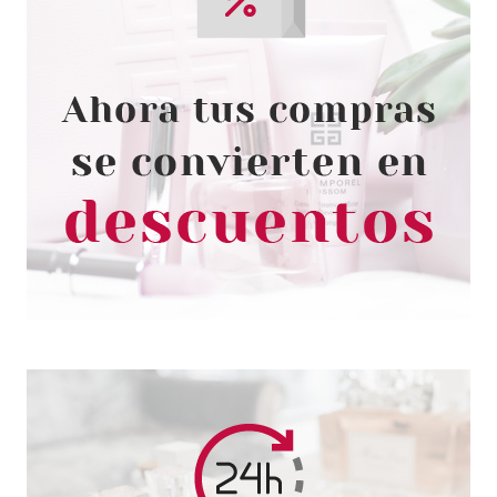
SISLEY
SISLEY SISLEYUM FOR MEN
GEL CREMA MATIFICANTE ANTI-
EDAD 50 ML
Pvr 275.00€
desde
195.99€
-29%