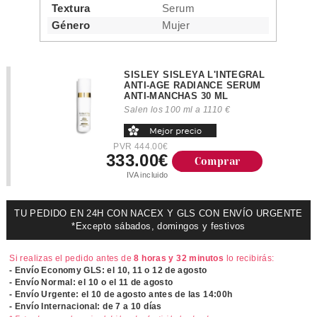
Textura
Serum
Género
Mujer
SISLEY SISLEYA L'INTEGRAL
ANTI-AGE RADIANCE SERUM
ANTI-MANCHAS 30 ML
Salen los 100 ml a 1110 €
PVR 444.00€
333.00€
Comprar
IVA incluido
TU PEDIDO EN 24H CON NACEX Y GLS CON ENVÍO URGENTE
*Excepto sábados, domingos y festivos
Si realizas el pedido antes de
8 horas y 32 minutos
lo recibirás:
- Envío Economy GLS: el
10, 11 o 12 de agosto
- Envío Normal: el
10 o el 11 de agosto
- Envío Urgente: el
10 de agosto antes de las 14:00h
- Envío Internacional: de 7 a 10 días