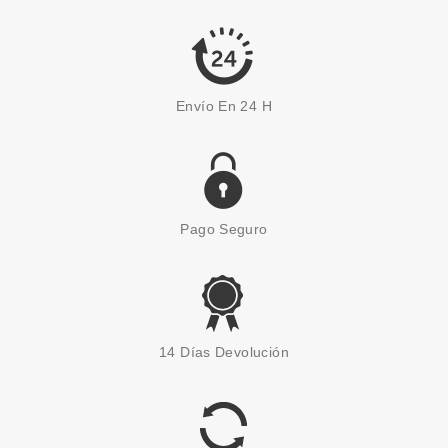
Pvr 104.00€
desde
72.40€
-30%
Envío En 24 H
Pago Seguro
SISLEY
SISLEY EMULSION
14 Días Devolución
ECOLOGIQUE 60 ML
Pvr 141.00€
desde
105.75€
-25%