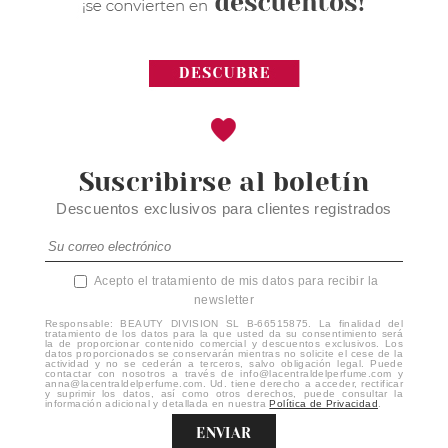
Suscribirse al boletín
Descuentos exclusivos para clientes registrados
Acepto el tratamiento de mis datos para recibir la
newsletter
Responsable: BEAUTY DIVISION SL B-66515875. La finalidad del
tratamiento de los datos para la que usted da su consentimiento será
la de proporcionar contenido comercial y descuentos exclusivos. Los
datos proporcionados se conservarán mientras no solicite el cese de la
actividad y no se cederán a terceros, salvo obligación legal. Puede
contactar con nosotros a través de info@lacentraldelperfume.com y
anna@lacentraldelperfume.com. Ud. tiene derecho a acceder, rectificar
y suprimir los datos, así como otros derechos, puede consultar la
información adicional y detallada en nuestra
Política de Privacidad
.
ENVIAR