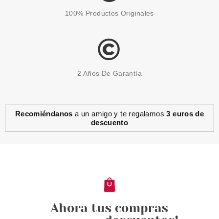
100% Productos Originales
2 Años De Garantía
Recomiéndanos
a un amigo y te regalamos
3 euros de
descuento
SISLEY
SISLEY CREME HYDRATANTE
AU CONCOMBRE 50ML
Pvr 166.00€
desde
111.50€
-33%