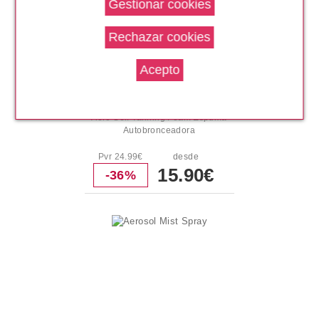
BONDI SANDS
Aero Self Tanning Foam Espuma
Autobronceadora
Pvr 24.99€
desde
15.90€
-36%