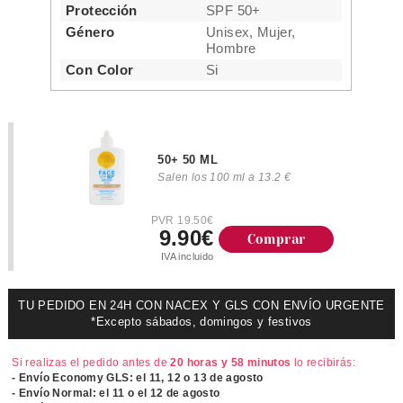
Protección
SPF 50+
Género
Unisex, Mujer,
Hombre
Con Color
Si
50+ 50 ML
Salen los 100 ml a 13.2 €
PVR 19.50€
9.90€
Comprar
IVA incluido
TU PEDIDO EN 24H CON NACEX Y GLS CON ENVÍO URGENTE
*Excepto sábados, domingos y festivos
Si realizas el pedido antes de
20 horas y 58 minutos
lo recibirás:
- Envío Economy GLS: el
11, 12 o 13 de agosto
- Envío Normal: el
11 o el 12 de agosto