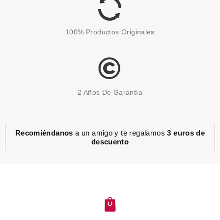
15.99€
-53%
100% Productos Originales
2 Años De Garantía
Recomiéndanos
a un amigo y te regalamos
3 euros de
descuento
LANCASTER
LANCASTER SUN BEAUTY
NUDE SKIN SENSATION SUN
PROTECTIVE FLUID SPF 30 30
ML
Pvr 44.80€
desde
11.50€
-74%