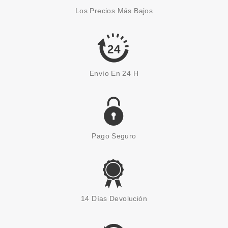
LABIAL MANGO PROTECTOR
Los Precios Más Bajos
SOLAR SPF50+ 10 GR
Pvr 8.50€
desde
6.20€
-27%
Envío En 24 H
Pago Seguro
LANCASTER
LANCASTER SUN BEAUTY
14 Días Devolución
FRESH GEL CREAM SPF 10 50
ML
Pvr 34.00€
desde