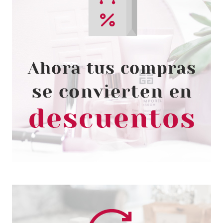
BONDI SANDS
BONDI SANDS BALSAMO
LABIAL COCO PROTECTOR
SOLAR SPF50+ 10 GR
Pvr 8.50€
desde
5.99€
-30%