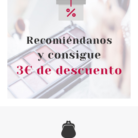
CLARINS
CLARINS UV PLUS
ANTIPOLUCION ECRAN MULTI-
PROTECTION HYDRATANT SPF
50 30 ML
Pvr 56.00€
desde
35.90€
-36%
BONDI SANDS
BONDI SANDS BALSAMO