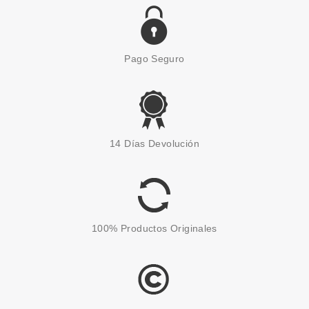
Pago Seguro
BABARIA
BABARIA PROTECTOR SOLAR
14 Días Devolución
FLUIDO FACIAL SPF50+ PIEL
SENSIBLE 75ML
desde
7.55€
100% Productos Originales