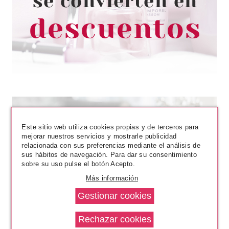
Pvr 22.50€
desde
13.50€
-40%
Este sitio web utiliza cookies propias y de terceros para
mejorar nuestros servicios y mostrarle publicidad
relacionada con sus preferencias mediante el análisis de
sus hábitos de navegación. Para dar su consentimiento
sobre su uso pulse el botón Acepto.
BABARIA
Más información
BABARIA FLUIDO FACIAL
FOTOPROTECTOR MINERAL UV
SPF50 50 ML
desde
9.25€