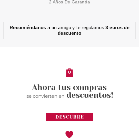
2 Años De Garantía
Recomiéndanos
a un amigo y te regalamos
3 euros de
descuento
BABARIA
BABARIA SUN LOVERS CREMA
FACIAL ANTIMANCHAS SPF50+
75 ML + PROTECTOR CAPILAR
+ NECESER
desde
12.99€