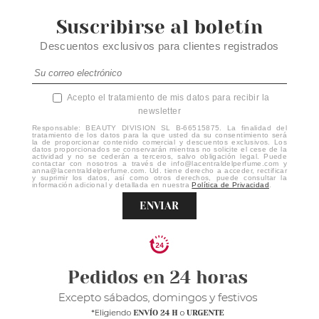
Suscribirse al boletín
Descuentos exclusivos para clientes registrados
Acepto el tratamiento de mis datos para recibir la
newsletter
Responsable: BEAUTY DIVISION SL B-66515875. La finalidad del
tratamiento de los datos para la que usted da su consentimiento será
la de proporcionar contenido comercial y descuentos exclusivos. Los
datos proporcionados se conservarán mientras no solicite el cese de la
actividad y no se cederán a terceros, salvo obligación legal. Puede
contactar con nosotros a través de info@lacentraldelperfume.com y
anna@lacentraldelperfume.com. Ud. tiene derecho a acceder, rectificar
y suprimir los datos, así como otros derechos, puede consultar la
información adicional y detallada en nuestra
Política de Privacidad
.
ENVIAR