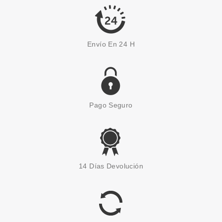
2.35€
Envío En 24 H
Pago Seguro
ESSENCE
ESSENCE DISNEY PRINCESS
14 Días Devolución
ARIEL HYDRO BOOSTER MIST
100 ML
Pvr 7.49€
desde
3.99€
-47%