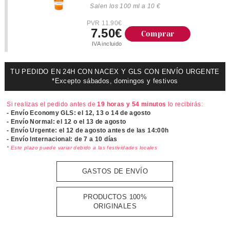
Salen los 100 ml a 10 €
PVR 11.90€
7.50€
Comprar
IVA incluido
TU PEDIDO EN 24H CON NACEX Y GLS CON ENVÍO URGENTE
*Excepto sábados, domingos y festivos
Si realizas el pedido antes de
19 horas y 54 minutos
lo recibirás:
- Envío Economy GLS: el
12, 13 o 14 de agosto
- Envío Normal: el
12 o el 13 de agosto
- Envío Urgente: el
12 de agosto antes de las 14:00h
- Envío Internacional: de 7 a 10 días
* Este plazo puede variar debido a las festividades locales
GASTOS DE ENVÍO
PRODUCTOS 100%
ORIGINALES