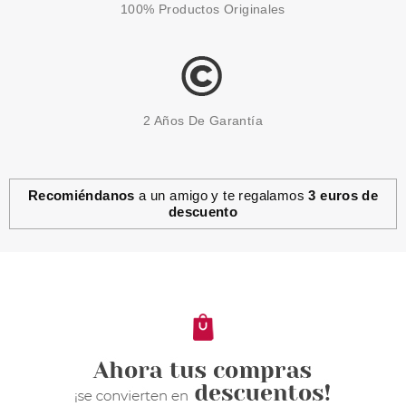
100% Productos Originales
2 Años De Garantía
Recomiéndanos
a un amigo y te regalamos
3 euros de
descuento
LOUA
LOUA PARCHE NARIZ
DESINCRUSTANTE
Pvr 3.65€
desde
1.99€
-45%