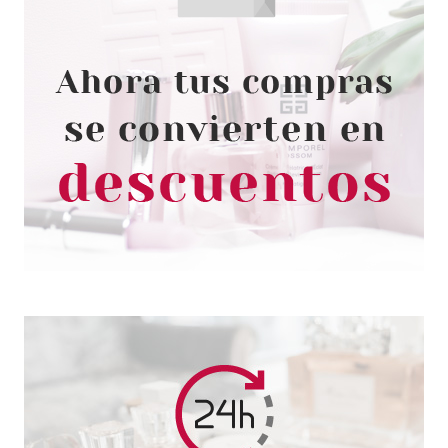
ECRAN
ECRAN CREMA PROTECTORA
SOL DOBLE ACCION SPF 30 200
ML
desde
2.15€