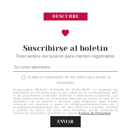
Suscribirse al boletín
Descuentos exclusivos para clientes registrados
Acepto el tratamiento de mis datos para recibir la
newsletter
Responsable: BEAUTY DIVISION SL B-66515875. La finalidad del
tratamiento de los datos para la que usted da su consentimiento será
la de proporcionar contenido comercial y descuentos exclusivos. Los
datos proporcionados se conservarán mientras no solicite el cese de la
actividad y no se cederán a terceros, salvo obligación legal. Puede
contactar con nosotros a través de info@lacentraldelperfume.com y
anna@lacentraldelperfume.com. Ud. tiene derecho a acceder, rectificar
y suprimir los datos, así como otros derechos, puede consultar la
información adicional y detallada en nuestra
Política de Privacidad
.
ENVIAR