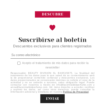
Suscribirse al boletín
Descuentos exclusivos para clientes registrados
Acepto el tratamiento de mis datos para recibir la
newsletter
Responsable: BEAUTY DIVISION SL B-66515875. La finalidad del
tratamiento de los datos para la que usted da su consentimiento será
la de proporcionar contenido comercial y descuentos exclusivos. Los
datos proporcionados se conservarán mientras no solicite el cese de la
actividad y no se cederán a terceros, salvo obligación legal. Puede
contactar con nosotros a través de info@lacentraldelperfume.com y
anna@lacentraldelperfume.com. Ud. tiene derecho a acceder, rectificar
y suprimir los datos, así como otros derechos, puede consultar la
información adicional y detallada en nuestra
Política de Privacidad
.
ENVIAR