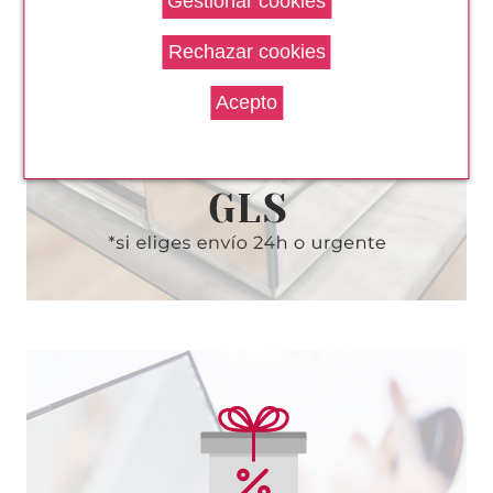
AUSTRALIAN GOLD
AUSTRALIAN GOLD ALOE
FREZE SPRAY GEL AFTERSUN
CALMANTE 273 ML
desde
7.90€
AUSTRALIAN GOLD
AUSTRALIAN GOLD SUNLESS