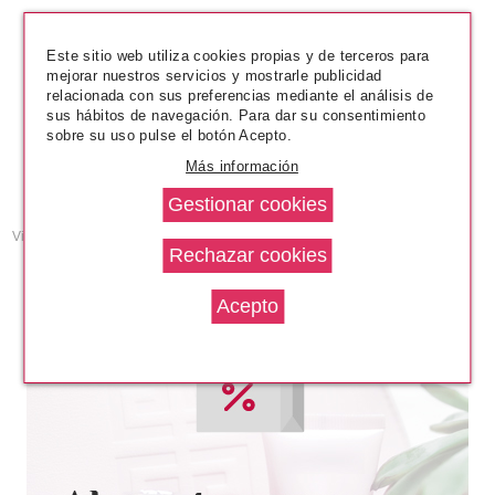
AUSTRALIAN GOLD
Este sitio web utiliza cookies propias y de terceros para
Gold Sunshine
mejorar nuestros servicios y mostrarle publicidad
relacionada con sus preferencias mediante el análisis de
sus hábitos de navegación. Para dar su consentimiento
desde
sobre su uso pulse el botón Acepto.
7.99€
Más información
Viendo del
1
al
9
(de
9
productos)
Páginas de Resultados:
1