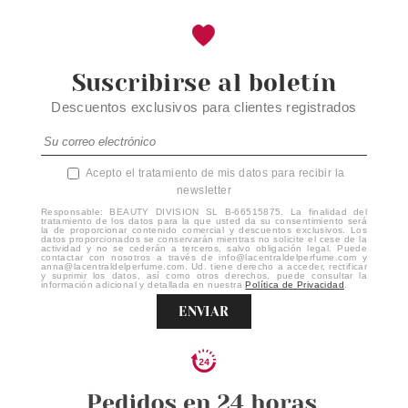
Suscribirse al boletín
Descuentos exclusivos para clientes registrados
Acepto el tratamiento de mis datos para recibir la
newsletter
Responsable: BEAUTY DIVISION SL B-66515875. La finalidad del
tratamiento de los datos para la que usted da su consentimiento será
la de proporcionar contenido comercial y descuentos exclusivos. Los
datos proporcionados se conservarán mientras no solicite el cese de la
actividad y no se cederán a terceros, salvo obligación legal. Puede
contactar con nosotros a través de info@lacentraldelperfume.com y
anna@lacentraldelperfume.com. Ud. tiene derecho a acceder, rectificar
y suprimir los datos, así como otros derechos, puede consultar la
información adicional y detallada en nuestra
Política de Privacidad
.
ENVIAR