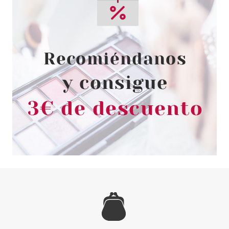
GIORGIO ARMANI
GIORGIO ARMANI ACQUA DI GIO
EDP 50 ML
Pvr 99.00€
desde
52.95€
-47%
RALPH LAUREN
RALPH LAUREN POLO SPORT
EDT 75 ML VP.