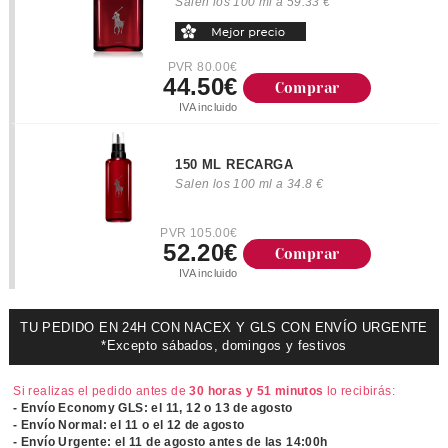
Salen los 100 ml a 59.33 €
PVR 80.00€
44.50€
Comprar
IVA incluido
150 ML RECARGA
Salen los 100 ml a 34.8 €
PVR 105.00€
52.20€
Comprar
IVA incluido
TU PEDIDO EN 24H CON NACEX Y GLS CON ENVÍO URGENTE
*Excepto sábados, domingos y festivos
Si realizas el pedido antes de
30 horas y 51 minutos
lo recibirás:
- Envío Economy GLS: el
11, 12 o 13 de agosto
- Envío Normal: el
11 o el 12 de agosto
- Envío Urgente: el
11 de agosto antes de las 14:00h