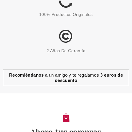
100% Productos Originales
2 Años De Garantía
Recomiéndanos
a un amigo y te regalamos
3 euros de
descuento
RALPH LAUREN
RALPH LAUREN POLO 67 EDT
75 ML VP RECARGABLE
Pvr 85.00€
desde
55.00€
-35%