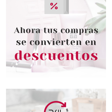
RALPH LAUREN
RALPH LAUREN POLO 67 EDT
150 ML RECARGA
Pvr 109.00€
desde
70.53€
-35%