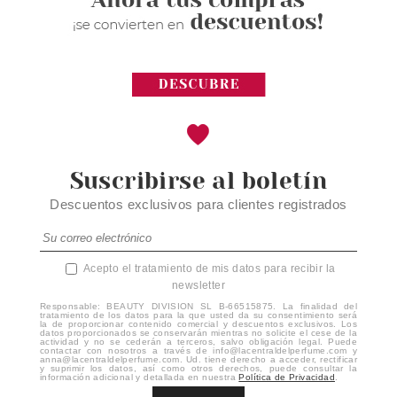
Suscribirse al boletín
Descuentos exclusivos para clientes registrados
Acepto el tratamiento de mis datos para recibir la
newsletter
Responsable: BEAUTY DIVISION SL B-66515875. La finalidad del
tratamiento de los datos para la que usted da su consentimiento será
la de proporcionar contenido comercial y descuentos exclusivos. Los
datos proporcionados se conservarán mientras no solicite el cese de la
actividad y no se cederán a terceros, salvo obligación legal. Puede
contactar con nosotros a través de info@lacentraldelperfume.com y
anna@lacentraldelperfume.com. Ud. tiene derecho a acceder, rectificar
y suprimir los datos, así como otros derechos, puede consultar la
información adicional y detallada en nuestra
Política de Privacidad
.