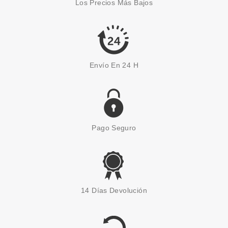
Los Precios Más Bajos
Pvr 67.00€
desde
19.50€
-71%
Envío En 24 H
Pago Seguro
RALPH LAUREN
RALPH LAUREN RALPH'S CLUB
14 Días Devolución
PARFUM 100 ML + PARFUM 10
ML SET REGALO
Pvr 105.50€
desde
63.20€
-40%