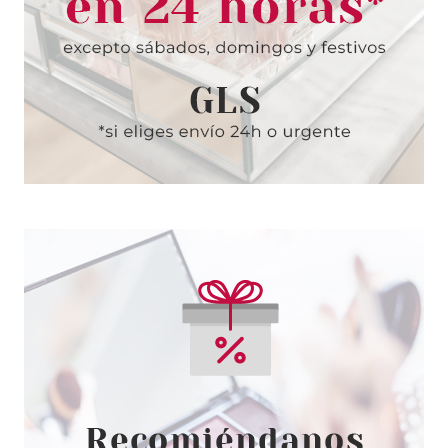
Pvr 25.99€
desde
8.45€
-67%
TABAC
TABAC ORIGINAL SHAVING
CREAM CREMA DE AFEITAR
100 G.
Pvr 14.50€
desde
3.99€
-72%