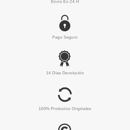
Envío En 24 H
Pago Seguro
TABAC
TABAC ORIGINAL GEL DE
14 Días Devolución
DUCHA 200ML
Pvr 8.50€
desde
3.99€
-53%
100% Productos Originales