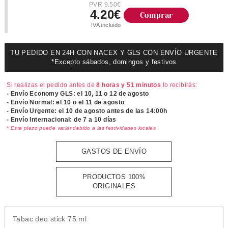
PVR 9.50€
4.20€
Comprar
IVA incluido
TU PEDIDO EN 24H CON NACEX Y GLS CON ENVÍO URGENTE
*Excepto sábados, domingos y festivos
Si realizas el pedido antes de
8 horas y 51 minutos
lo recibirás:
- Envío Economy GLS: el
10, 11 o 12 de agosto
- Envío Normal: el
10 o el 11 de agosto
- Envío Urgente: el
10 de agosto antes de las 14:00h
- Envío Internacional: de 7 a 10 días
* Este plazo puede variar debido a las festividades locales
GASTOS DE ENVÍO
PRODUCTOS 100%
ORIGINALES
Tabac deo stick 75 ml