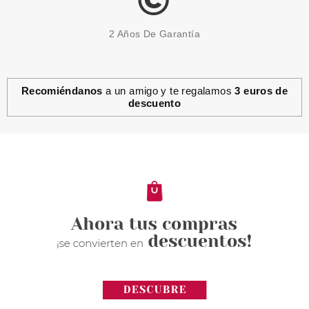
2 Años De Garantía
Recomiéndanos
a un amigo y te regalamos
3 euros de
descuento
TABAC
TABAC ORIGINAL EDC 50 ML
VAPORIZADOR
Pvr 17.90€
desde
9.70€
-46%