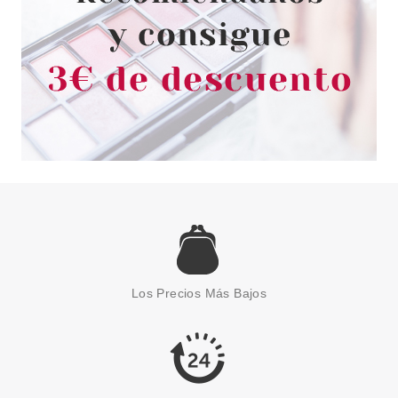
TABAC
TABAC ORIGINAL AFTER SHAVE
LOTION 200 ML
Los Precios Más Bajos
Pvr 37.90€
desde
12.90€
-66%