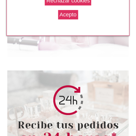
TABAC MAN EDT 30 ML VAPO
Pvr 18.00€
desde
8.90€
-51%
TABAC
TABAC ORIGINAL AFTER SHAVE
LOTION 150 ML