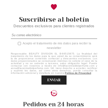
Suscribirse al boletín
Descuentos exclusivos para clientes registrados
Acepto el tratamiento de mis datos para recibir la
newsletter
Responsable: BEAUTY DIVISION SL B-66515875. La finalidad del
tratamiento de los datos para la que usted da su consentimiento será
la de proporcionar contenido comercial y descuentos exclusivos. Los
datos proporcionados se conservarán mientras no solicite el cese de la
actividad y no se cederán a terceros, salvo obligación legal. Puede
contactar con nosotros a través de info@lacentraldelperfume.com y
anna@lacentraldelperfume.com. Ud. tiene derecho a acceder, rectificar
y suprimir los datos, así como otros derechos, puede consultar la
información adicional y detallada en nuestra
Política de Privacidad
.
ENVIAR