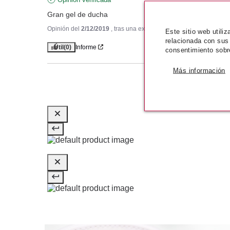
Gran gel de ducha
Opinión del
2/12/2019
, tras una experiencia del
20/11/2019
por
A
Este sitio web utili
relacionada con sus
Útil
(0)
Informe
consentimiento sobr
Más información