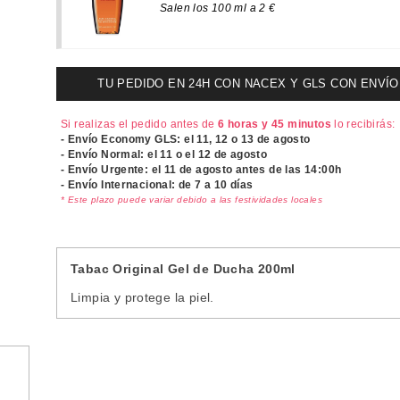
Salen los 100 ml a 2 €
TU PEDIDO EN 24H CON NACEX Y GLS CON ENVÍO UR
Si realizas el pedido antes de
6 horas y 45 minutos
lo recibirás:
- Envío Economy GLS: el
11, 12 o 13 de agosto
- Envío Normal: el
11 o el 12 de agosto
- Envío Urgente: el
11 de agosto antes de las 14:00h
- Envío Internacional: de 7 a 10 días
* Este plazo puede variar debido a las festividades locales
Tabac Original Gel de Ducha 200ml
Limpia y protege la piel.