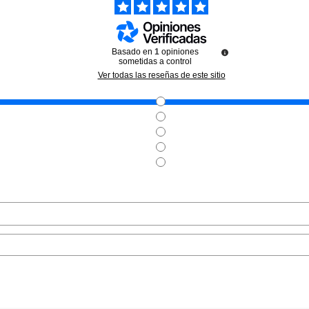
Basado en
1
opiniones
sometidas a control
AC
TABAC
T
Ver todas las reseñas de este sitio
 AFTER SHAVE
TABAC MAN EDT 30 ML VAPO
TABAC ORI
50 ML
CREAM CRE
1
desde
Pvr 18.00€
desde
Pvr 14.50€
8.45€
8.90€
-51%
-72%