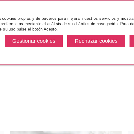
.A.
za cookies propias y de terceros para mejorar nuestros servicios y mostra
TABAC
 preferencias mediante el análisis de sus hábitos de navegación. Para da
e su uso pulse el botón Acepto.
TABAC ORIGINAL AFTER SHAVE
LOTION 200 ML
1
Pvr 37.90€
desde
12.90€
-66%