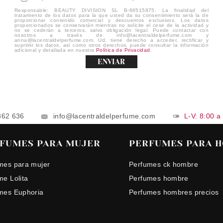
Responsable: BEAUTY DIVISION SL B-66515875. La finalidad del
tratamiento de los datos para la que usted da su consentimiento será la de
proporcionar contenido comercial y descuentos exclusivos. Los datos
proporcionados se conservarán mientras no solicite el cese de la actividad y
no se cederán a terceros, salvo obligación legal. Puede contactar con
nosotros a través de info@lacentraldelperfume.com y
anna@lacentraldelperfume.com. Ud. tiene derecho a acceder, rectificar y
suprimir los datos, así como otros derechos, puede consultar la información
adicional y detallada en nuestra
Política de Privacidad
.
ENVIAR
862 636
info@lacentraldelperfume.com
L-V: 8:00 a
FUMES PARA MUJER
PERFUMES PARA 
mes para mujer
Perfumes ck hombre
me Lolita
Perfumes hombre
mes Euphoria
Perfumes hombres precios