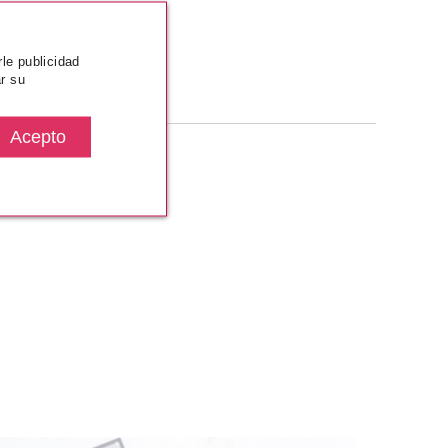
rle publicidad
r su