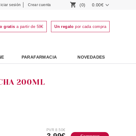
(0)
0.00€
niciar sesión
Crear cuenta
o gratis
a partir de 59€
Un regalo
por cada compra
NE
PARAFARMACIA
NOVEDADES
UCHA 200ML
PVR 8.50€
3.99€