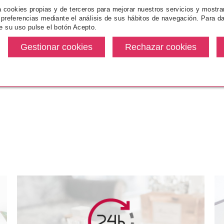
HUGO BOSS HUGO XY EDT 100
za cookies propias y de terceros para mejorar nuestros servicios y mostra
ML
 preferencias mediante el análisis de sus hábitos de navegación. Para da
e su uso pulse el botón Acepto.
1
Pvr 66.75€
desde
30.99€
-54%