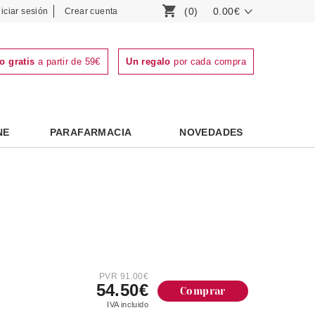
(0)
0.00€
niciar sesión
Crear cuenta
o gratis
a partir de 59€
Un regalo
por cada compra
NE
PARAFARMACIA
NOVEDADES
PVR 91.00€
54.50€
Comprar
IVA incluido