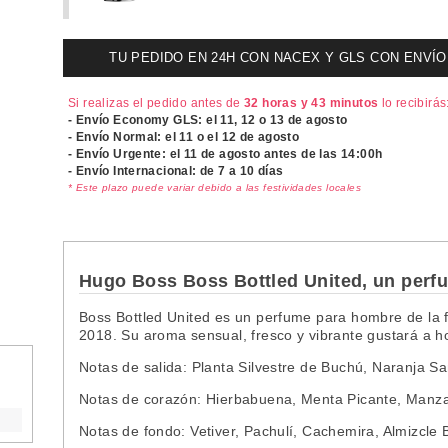
TU PEDIDO EN 24H CON NACEX Y GLS CON ENVÍO UR
Si realizas el pedido antes de
32 horas y 43 minutos
lo recibirás
- Envío Economy GLS: el
11, 12 o 13 de agosto
- Envío Normal: el
11 o el 12 de agosto
- Envío Urgente: el
11 de agosto antes de las 14:00h
- Envío Internacional: de 7 a 10 días
* Este plazo puede variar debido a las festividades locales
Hugo Boss Boss Bottled United, un perfu
Boss Bottled United es un perfume para hombre de la 
2018. Su aroma sensual, fresco y vibrante gustará a 
Notas de salida: Planta Silvestre de Buchú, Naranja S
Notas de corazón: Hierbabuena, Menta Picante, Manza
Notas de fondo: Vetiver, Pachulí, Cachemira, Almizcl