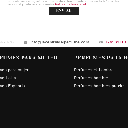
suprimir los datos, así como otros derechos, puede consultar la información
adicional y detallada en nuestra
Política de Privacidad
.
ENVIAR
862 636
info@lacentraldelperfume.com
L-V: 8:00 a
FUMES PARA MUJER
PERFUMES PARA 
mes para mujer
Perfumes ck hombre
me Lolita
Perfumes hombre
mes Euphoria
Perfumes hombres precios