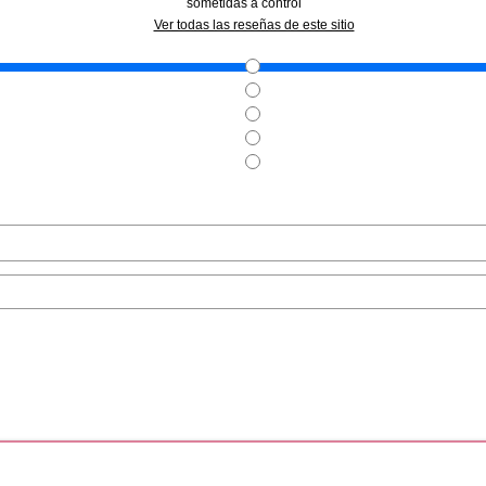
sometidas a control
BOSS
HUGO BOSS
HUG
Ver todas las reseñas de este sitio
 MEN EDT 100
HUGO BOSS MAN EDT 100 ML
HUGO BOSS 
P
EDT
desde
Pvr 45.60€
desde
Pvr 89.99€
3.95€
34.99€
-23%
-30%
.A.
HUGO BOSS