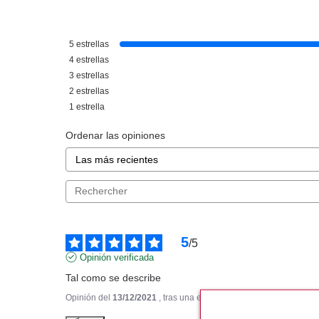
HUGO BOSS
HUGO 
HUGO BOSS JEANS EDT 75 ML
BOSS IN MOTION
5
estrellas
VP
ML V
4
estrellas
Pvr 77.00€
desde
Pvr 66.50€
3
estrellas
46.50€
5
-40%
-19%
2
estrellas
1
estrella
Ordenar las opiniones
5
/
5
Opinión verificada
Tal como se describe
Opinión del
13/12/2021
, tras una experiencia del
1/12/2021
por
A