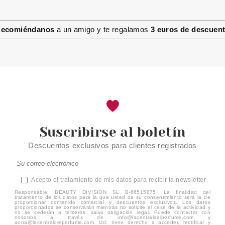
ecomiéndanos
a un amigo y te regalamos
3 euros de descuen
Suscribirse al boletín
Descuentos exclusivos para clientes registrados
Acepto el tratamiento de mis datos para recibir la newsletter
Responsable: BEAUTY DIVISION SL B-66515875. La finalidad del
tratamiento de los datos para la que usted da su consentimiento será la de
proporcionar contenido comercial y descuentos exclusivos. Los datos
proporcionados se conservarán mientras no solicite el cese de la actividad y
no se cederán a terceros, salvo obligación legal. Puede contactar con
nosotros a través de info@lacentraldelperfume.com y
anna@lacentraldelperfume.com. Ud. tiene derecho a acceder, rectificar y