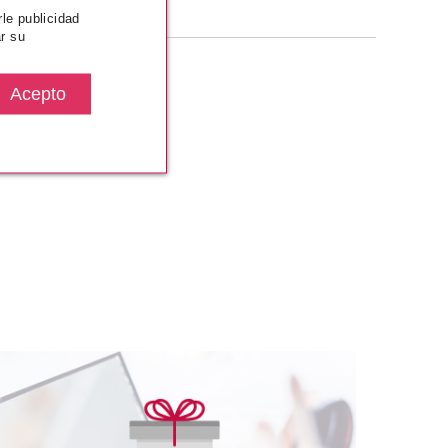
rle publicidad
r su