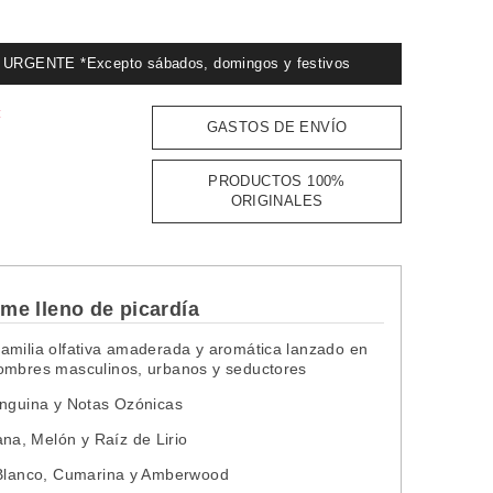
GENTE *Excepto sábados, domingos y festivos
:
GASTOS DE ENVÍO
PRODUCTOS 100%
ORIGINALES
me lleno de picardía
familia olfativa amaderada y aromática lanzado en
hombres masculinos, urbanos y seductores
anguina y Notas Ozónicas
na, Melón y Raíz de Lirio
e Blanco, Cumarina y Amberwood