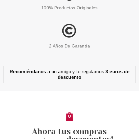
100% Productos Originales
2 Años De Garantía
Recomiéndanos
a un amigo y te regalamos
3 euros de
descuento
CAROLINA HERRERA
CAROLINA HERRERA CH GOOD
GIRL HAIR MIST 30 ML
Pvr 39.00€
desde
23.95€
-39%