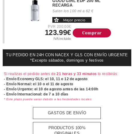
GOOD GIRL EDP 200 ML
RECARGA
Salen los 100 ml a 62 €
PVR 200.00€
123.99€
Comprar
IVA incluido
TU PEDIDO EN 24H CON NACEX Y GLS CON ENVÍO URGENTE
*Excepto sábados, domingos y festivos
Si realizas el pedido antes de
21 horas y 33 minutos
lo recibirás:
- Envío Economy GLS: el
10, 11 o 12 de agosto
- Envío Normal: el
10 o el 11 de agosto
- Envío Urgente: el
10 de agosto antes de las 14:00h
- Envío Internacional: de 7 a 10 días
* Este plazo puede variar debido a las festividades locales
GASTOS DE ENVÍO
PRODUCTOS 100%
ORIGINALES