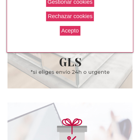
CAROLINA HERRERA
CAROLINA HERRERA 212 VIP
ROSE EDP 50 ML VAPO
Pvr 98.00€
desde
52.20€
-47%
CAROLINA HERRERA