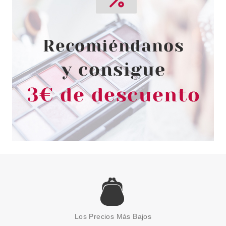
CAROLINA HERRERA 212 VIP
ROSE EDP 80 ML VP.
Pvr 126.00€
desde
67.20€
-47%
CAROLINA HERRERA
CAROLINA HERRERA CH
WOMAN EDT 100 ML
Los Precios Más Bajos
Pvr 129.00€
desde