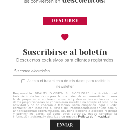
Suscribirse al boletín
Descuentos exclusivos para clientes registrados
Acepto el tratamiento de mis datos para recibir la
newsletter
Responsable: BEAUTY DIVISION SL B-66515875. La finalidad del
tratamiento de los datos para la que usted da su consentimiento será
la de proporcionar contenido comercial y descuentos exclusivos. Los
datos proporcionados se conservarán mientras no solicite el cese de la
actividad y no se cederán a terceros, salvo obligación legal. Puede
contactar con nosotros a través de info@lacentraldelperfume.com y
anna@lacentraldelperfume.com. Ud. tiene derecho a acceder, rectificar
y suprimir los datos, así como otros derechos, puede consultar la
información adicional y detallada en nuestra
Política de Privacidad
.
ENVIAR