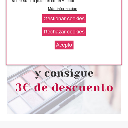
sobre su uso pulse el botón Acepto.
Más información
RALPH LAUREN
RALPH LAUREN POLO SPORT
EDT 75 ML VP.
Pvr 67.00€
desde
19.50€
-71%