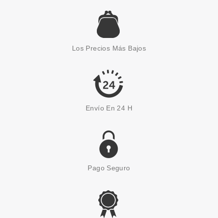
RALPH LAUREN
RALPH LAUREN RALPH'S CLUB
EDP 100 ML + EDP 30 ML SET
Los Precios Más Bajos
REGALO
Pvr 108.16€
desde
79.99€
-26%
Envío En 24 H
Pago Seguro
RALPH LAUREN