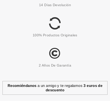
RALPH LAUREN POLO BLUE
14 Días Devolución
EDT 75 ML VP.
Pvr 67.00€
desde
49.99€
-25%
100% Productos Originales
2 Años De Garantía
Recomiéndanos
a un amigo y te regalamos
3 euros de
descuento
RALPH LAUREN
RALPH LAUREN POLO 67 EDT
125 ML VP RECARGABLE