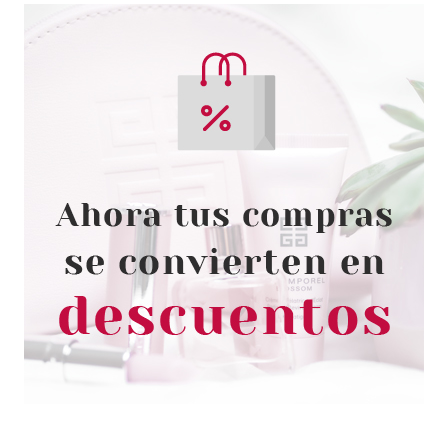
RALPH LAUREN
RALPH LAUREN POLO 67 EDT
150 ML RECARGA
Pvr 109.00€
desde
70.53€
-35%