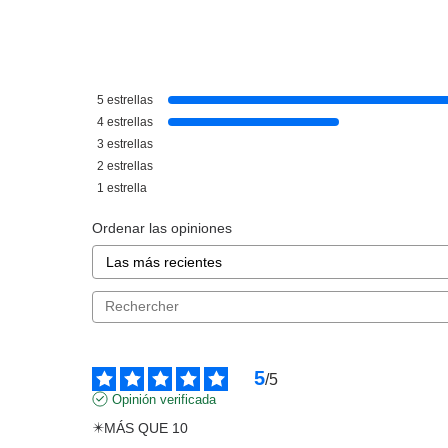
CALVIN KLEIN
CALVIN KLEIN WOMEN EDP 50
5
estrellas
ML + EDP 5 ML + B/LOC 100 ML
SET REGALO
4
estrellas
Pvr 80.00€
desde
3
estrellas
36.28€
-55%
2
estrellas
1
estrella
Avisarme
Ordenar las opiniones
5
/
5
Opinión verificada
✴️MÁS QUE 10