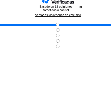
Basado en
13
opiniones
sometidas a control
CALVIN KLEIN
CALVIN KLEIN
Ver todas las reseñas de este sitio
CALVIN KLEIN EUPHORIA
CALVIN KLEIN ETERNITY
WOMAN EDP 100ML
REFLECTIONS EDP 100 ML VP
Pvr 92.50€
desde
Pvr 116.00€
desde
41.50€
49.99€
-55%
-57%