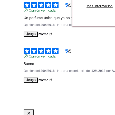
5
/
5
Más información
Opinión verificada
Un perfume único que ya no se hace. Fantástico encontr
Opinión del
29/4/2018
, tras una experiencia del
17/4/2018
por
A.
Útil
(0)
Informe
5
/
5
Opinión verificada
Bueno
Opinión del
29/4/2018
, tras una experiencia del
12/4/2018
por
A.
Útil
(0)
Informe