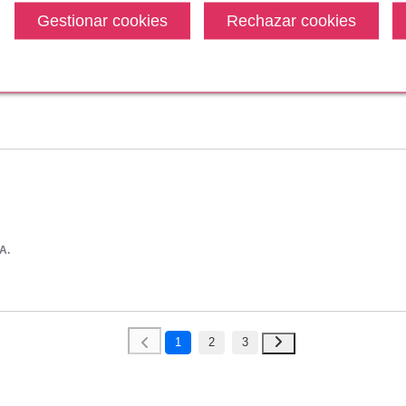
arlo.
A.
A.
1
2
3