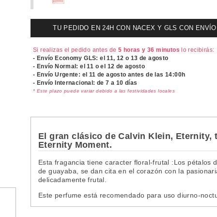
TU PEDIDO EN 24H CON NACEX Y GLS CON ENVÍO UR
Si realizas el pedido antes de
5 horas y 36 minutos
lo recibirás:
- Envío Economy GLS: el
11, 12 o 13 de agosto
- Envío Normal: el
11 o el 12 de agosto
- Envío Urgente: el
11 de agosto antes de las 14:00h
- Envío Internacional: de 7 a 10 días
* Este plazo puede variar debido a las festividades locales
El gran clásico de Calvin Klein, Eternity
Eternity Moment.
Esta fragancia tiene caracter floral-frutal :Los pétalos 
de guayaba, se dan cita en el corazón con la pasionari
delicadamente frutal.
Este perfume está recomendado para uso diurno-nocturn