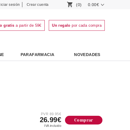
(0)
0.00€
niciar sesión
Crear cuenta
o gratis
a partir de 59€
Un regalo
por cada compra
NE
PARAFARMACIA
NOVEDADES
PVR 89.95€
26.99€
Comprar
IVA incluido