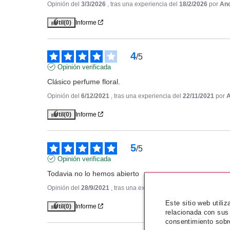
Opinión del
3/3/2026
, tras una experiencia del
18/2/2026
por
An
Útil
(0)
Informe
4
/
5
Opinión verificada
Clásico perfume floral.
Opinión del
6/12/2021
, tras una experiencia del
22/11/2021
por
A
Útil
(0)
Informe
5
/
5
Opinión verificada
Todavia no lo hemos abierto
Opinión del
28/9/2021
, tras una experiencia del
14/9/2021
por
A.
Este sitio web utili
Útil
(0)
Informe
relacionada con sus
consentimiento sobr