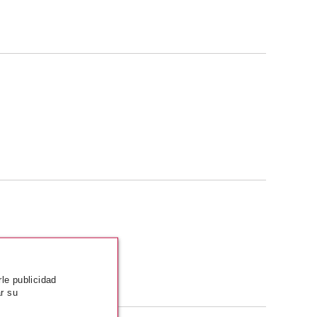
rle publicidad
r su