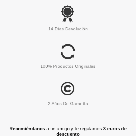
RALPH LAUREN
RALPH LAUREN RALPH'S CLUB
14 Días Devolución
PARFUM 100 ML + PARFUM 10
ML SET REGALO
Pvr 105.50€
desde
63.20€
-40%
100% Productos Originales
2 Años De Garantía
Recomiéndanos
a un amigo y te regalamos
3 euros de
descuento