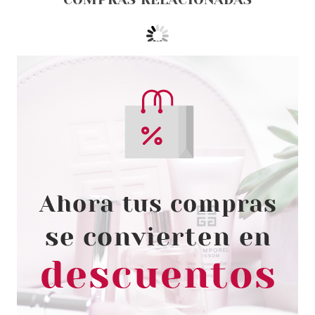
PRADA
PRADA INFUSION DE
GINGEMBRE EDP 100 ML VP
Pvr 150.00€
desde
81.20€
-46%