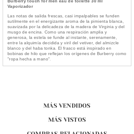
Burberry touch for men eau de toilette 30 ml
Vaporizador
Las notas de salida frescas, casi impalpables se funden
sutilmente en el energizante aroma de la pimienta blanca,
suavizada por la delicadeza de la madera de Virginia y del
musgo de encina. Como una respiración amplia y
generosa, la estela se funde al instante, serenamente,
entre la alquimía decidida y viril del vetiver, del almizcle
blanco y del haba tonka. El frasco está inspirado en
bobinas de hilo que reflejan los orígenes de Burberry como
"ropa hecha a mano".
MÁS VENDIDOS
MÁS VISTOS
COMPRAS RELACIONADAS