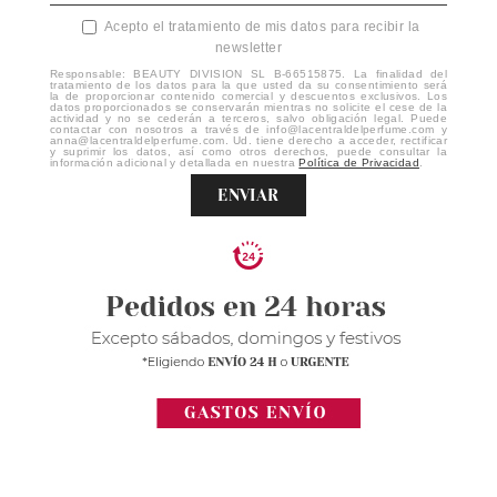
Acepto el tratamiento de mis datos para recibir la
newsletter
Responsable: BEAUTY DIVISION SL B-66515875. La finalidad del
tratamiento de los datos para la que usted da su consentimiento será
la de proporcionar contenido comercial y descuentos exclusivos. Los
datos proporcionados se conservarán mientras no solicite el cese de la
actividad y no se cederán a terceros, salvo obligación legal. Puede
contactar con nosotros a través de info@lacentraldelperfume.com y
anna@lacentraldelperfume.com. Ud. tiene derecho a acceder, rectificar
y suprimir los datos, así como otros derechos, puede consultar la
información adicional y detallada en nuestra
Política de Privacidad
.
ENVIAR