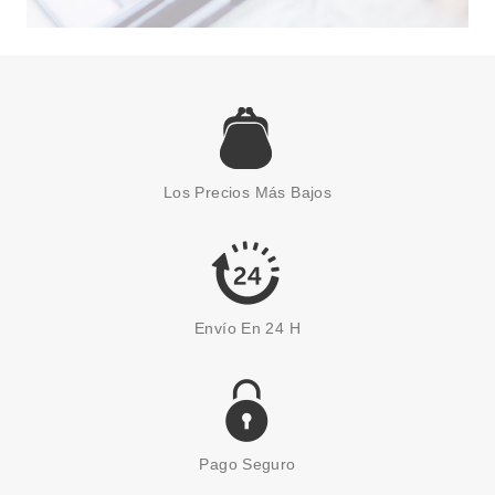
LACOSTE
LACOSTE BOOSTER EDT 125
ML
Los Precios Más Bajos
Pvr 69.00€
desde
38.70€
-44%
Envío En 24 H
Pago Seguro