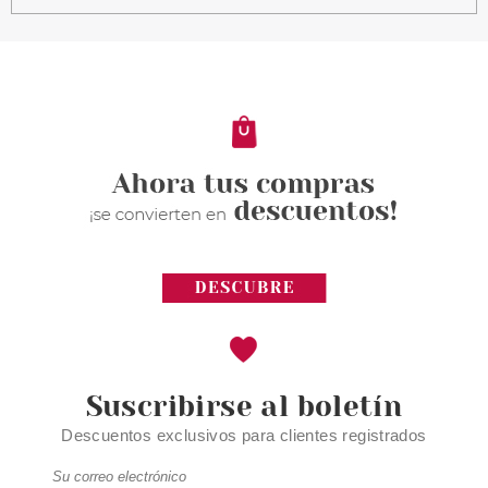
LOEWE
LOEWE 001 WOMAN EDT 30 ML
+ LOEWE 001 EDC 30 ML +
LOEWE 001 MAN EDT 30 ML
SET REGALO
Pvr 150.00€
desde
92.63€
-38%
Suscribirse al boletín
Descuentos exclusivos para clientes registrados