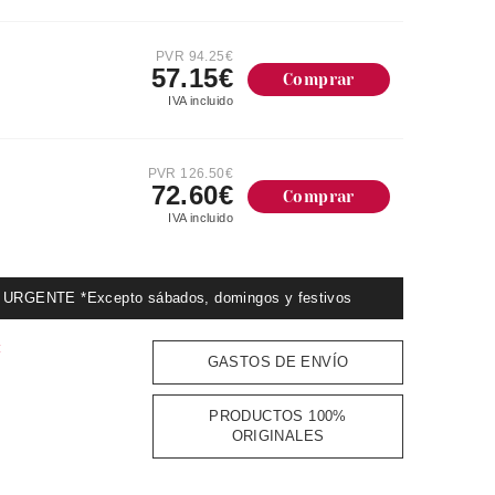
PVR 94.25€
57.15€
Comprar
IVA incluido
PVR 126.50€
72.60€
Comprar
IVA incluido
GENTE *Excepto sábados, domingos y festivos
:
GASTOS DE ENVÍO
PRODUCTOS 100%
ORIGINALES