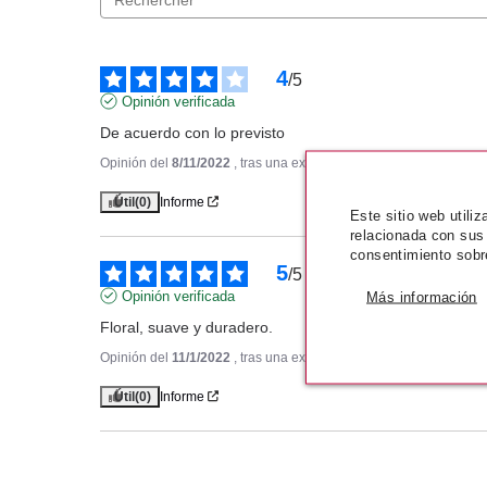
4
/
5
Opinión verificada
De acuerdo con lo previsto
Opinión del
8/11/2022
, tras una experiencia del
8/10/2022
por
A.
Útil
(0)
Informe
Este sitio web utili
relacionada con sus
consentimiento sobr
5
/
5
Opinión verificada
Más información
Floral, suave y duradero.
Opinión del
11/1/2022
, tras una experiencia del
27/12/2021
por
A
Útil
(0)
Informe