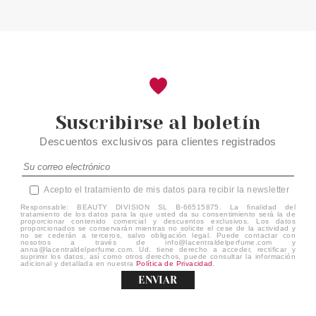
Suscribirse al boletín
Descuentos exclusivos para clientes registrados
Acepto el tratamiento de mis datos para recibir la newsletter
Responsable: BEAUTY DIVISION SL B-66515875. La finalidad del
tratamiento de los datos para la que usted da su consentimiento será la de
proporcionar contenido comercial y descuentos exclusivos. Los datos
proporcionados se conservarán mientras no solicite el cese de la actividad y
no se cederán a terceros, salvo obligación legal. Puede contactar con
nosotros a través de info@lacentraldelperfume.com y
anna@lacentraldelperfume.com. Ud. tiene derecho a acceder, rectificar y
suprimir los datos, así como otros derechos, puede consultar la información
adicional y detallada en nuestra
Política de Privacidad
.
ENVIAR