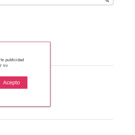
rle publicidad
r su