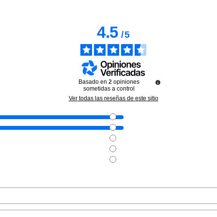
4.5
/
5
Basado en
2
opiniones
sometidas a control
ZO
KENZO
K
Ver todas las reseñas de este sitio
KENZO POUR
KENZO FLOWER BY KENZO
KENZO FLO
00 ML VP
IKEBANA EDP 75 ML VP
L'ABSOLUE
desde
Pvr 115.00€
desde
Pvr 67.50€
7.50€
68.08€
-41%
-37%