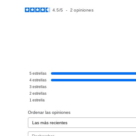
4.5
/
5
-
2
opiniones
KENZO
KEN
KENZO FLOWER BY KENZO
KENZO L'EAU 
5
estrellas
L'ABSOLUE EDP 100 ML VP
FEMME EDT 1
4
estrellas
Pvr 130.50€
desde
Pvr 91.00€
3
estrellas
70.16€
5
-46%
-37%
2
estrellas
1
estrella
Ordenar las opiniones