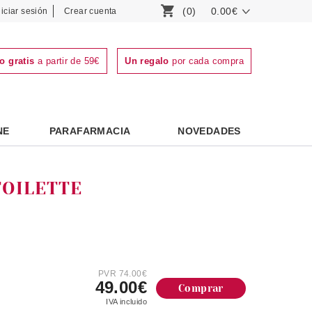
(0)
0.00€
niciar sesión
Crear cuenta
o gratis
a partir de 59€
Un regalo
por cada compra
NE
PARAFARMACIA
NOVEDADES
TOILETTE
PVR 74.00€
49.00€
Comprar
IVA incluido