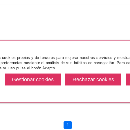
A.
KENZO
KENZO AMOUR EDP 50 ML
za cookies propias y de terceros para mejorar nuestros servicios y mostra
VAPO
 preferencias mediante el análisis de sus hábitos de navegación. Para da
e su uso pulse el botón Acepto.
Pvr 86.00€
desde
56.99€
-34%
.A.
1