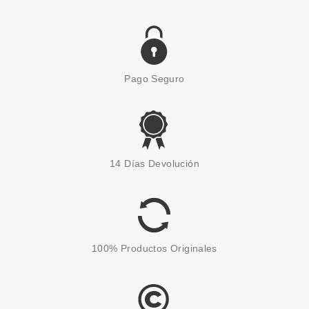
Pago Seguro
ESSENCE
ESSENCE BARRA DE LABIOS
14 Días Devolución
MATT MATT MATT VIBRANT
SHOCK 10
Pvr 2.89€
desde
2.09€
-28%
100% Productos Originales