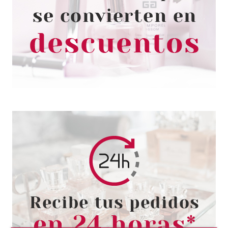
ESSENCE JUICY BOMB
BÁLSAMO DE LABIOS 06
BEFORE YOU COCO
Pvr 2.99€
desde
2.58€
-14%
ESSENCE
ESSENCE ALICE IN
WONDERLAND EXFOLIANTE
LABIAL 10 ML
Pvr 3.79€
desde