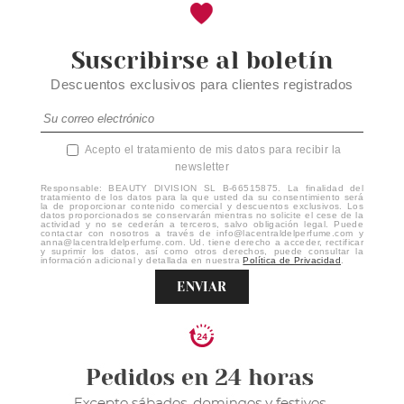
Suscribirse al boletín
Descuentos exclusivos para clientes registrados
Acepto el tratamiento de mis datos para recibir la
newsletter
Responsable: BEAUTY DIVISION SL B-66515875. La finalidad del
tratamiento de los datos para la que usted da su consentimiento será
la de proporcionar contenido comercial y descuentos exclusivos. Los
datos proporcionados se conservarán mientras no solicite el cese de la
actividad y no se cederán a terceros, salvo obligación legal. Puede
contactar con nosotros a través de info@lacentraldelperfume.com y
anna@lacentraldelperfume.com. Ud. tiene derecho a acceder, rectificar
y suprimir los datos, así como otros derechos, puede consultar la
información adicional y detallada en nuestra
Política de Privacidad
.
ENVIAR