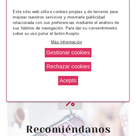
3.27€
-14%
Este sitio web utiliza cookies propias y de terceros para
mejorar nuestros servicios y mostrarle publicidad
relacionada con sus preferencias mediante el análisis de
sus hábitos de navegación. Para dar su consentimiento
sobre su uso pulse el botón Acepto.
Más información
ESSENCE
ESSENCE BARRA DE LABIOS
SATINADA SATIN GLOW 06
DEJA-BREW 3.50 GR
Pvr 3.59€
desde
3.10€
-14%