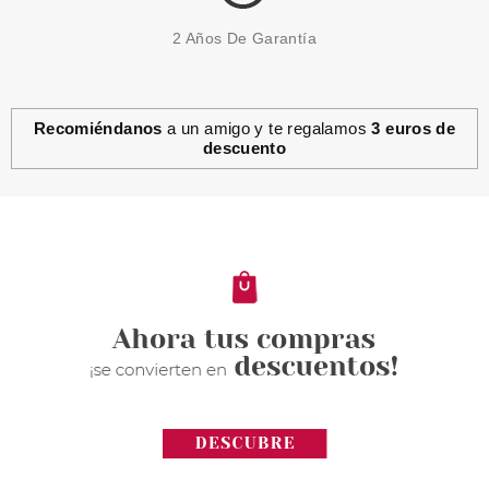
2 Años De Garantía
Recomiéndanos
a un amigo y te regalamos
3 euros de
descuento
ESSENCE
ESSENCE HYDRA KISS ACEITE
DE LABIOS 01 KISS FROM A
ROSE
Pvr 3.79€
desde
2.90€
-23%