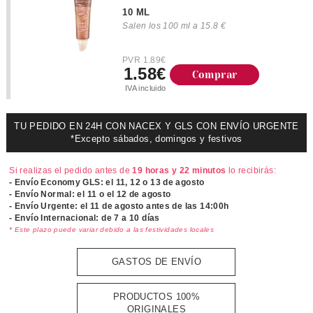
10 ML
Salen los 100 ml a 15.8 €
PVR 1.89€
1.58€
Comprar
IVA incluido
TU PEDIDO EN 24H CON NACEX Y GLS CON ENVÍO URGENTE
*Excepto sábados, domingos y festivos
Si realizas el pedido antes de
19 horas y 22 minutos
lo recibirás:
- Envío Economy GLS: el
11, 12 o 13 de agosto
- Envío Normal: el
11 o el 12 de agosto
- Envío Urgente: el
11 de agosto antes de las 14:00h
- Envío Internacional: de 7 a 10 días
* Este plazo puede variar debido a las festividades locales
GASTOS DE ENVÍO
PRODUCTOS 100%
ORIGINALES