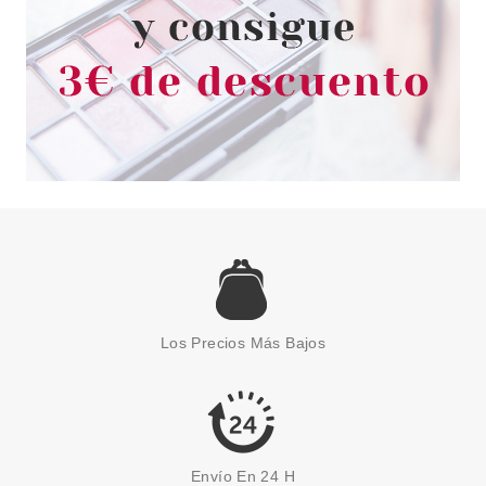
ESSENCE
ESSENCE THE GAME EDIT
LÁPIZ LABIAL DIFUMINADO 01
Los Precios Más Bajos
GAME, SET, BLUR!
Pvr 2.99€
desde
2.48€
-17%
Envío En 24 H