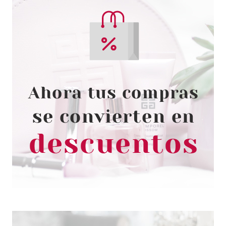
CATRICE
CATRICE MÁSCARA PARA
CEJAS WATERPROOF VOLUME
& LIFT 010 TRANSPARENT 5 ML
Pvr 3.99€
desde
2.80€
-30%