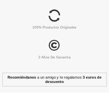
WOODLAND MAGIC
Pvr 4.69€
desde
3.89€
-17%
100% Productos Originales
2 Años De Garantía
Recomiéndanos
a un amigo y te regalamos
3 euros de
descuento
CATRICE
CATRICE GLAM & DOLL
VOLUME MASCARA 010 10 ML
Pvr 4.59€
desde
3.88€
-15%