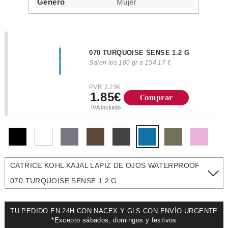
Género
Mujer
070 TURQUOISE SENSE 1.2 G
Salen los 100 gr a 154.17 €
PVR 2.29€
1.85€
Comprar
IVA incluido
CATRICE KOHL KAJAL LAPIZ DE OJOS WATERPROOF
070 TURQUOISE SENSE 1.2 G
TU PEDIDO EN 24H CON NACEX Y GLS CON ENVÍO URGENTE
*Excepto sábados, domingos y festivos