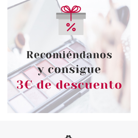
CATRICE
CATRICE LIFT UP POWER HOLD
WATERPROOF MÁSCARA DE
PESTAÑAS VOLUMINIZADORA
010 DEEP BLACK
Pvr 7.69€
desde
4.75€
-38%