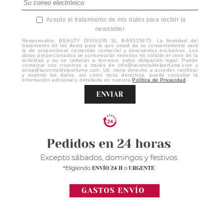
Acepto el tratamiento de mis datos para recibir la
newsletter
Responsable: BEAUTY DIVISION SL B-66515875. La finalidad del
tratamiento de los datos para la que usted da su consentimiento será
la de proporcionar contenido comercial y descuentos exclusivos. Los
datos proporcionados se conservarán mientras no solicite el cese de la
actividad y no se cederán a terceros, salvo obligación legal. Puede
contactar con nosotros a través de info@lacentraldelperfume.com y
anna@lacentraldelperfume.com. Ud. tiene derecho a acceder, rectificar
y suprimir los datos, así como otros derechos, puede consultar la
información adicional y detallada en nuestra
Política de Privacidad
.
ENVIAR