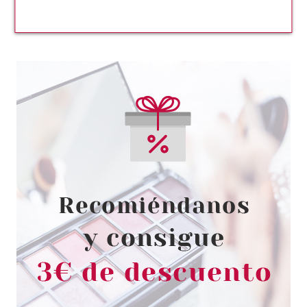
CATRICE
CATRICE MASCARA DE
PESTAÑAS HYPER LASH WP
Pvr 6.99€
desde
5.95€
-15%