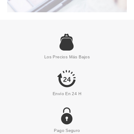
CATRICE
CATRICE MASCARA DE
PESTAÑAS LASH DRESSER
Los Precios Más Bajos
COMB 010 11 ML
Pvr 4.95€
desde
2.95€
-40%
Envío En 24 H
Pago Seguro