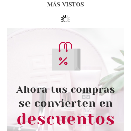
MÁS VISTOS
CATRICE
CATRICE BROW POWDER SET
WATERPROOF SOMBRAS PARA
CEJAS 010 ASH BLONDE
Pvr 3.99€
desde
3.25€
-19%