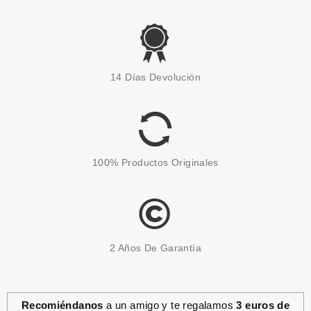
CATRICE
CATRICE CEPILLO PARA CEJAS
14 Días Devolución
030 DARK BROW(N) IS THE
NEW BLACK
Pvr 4.59€
desde
4.10€
-11%
100% Productos Originales
2 Años De Garantía
Recomiéndanos
a un amigo y te regalamos
3 euros de