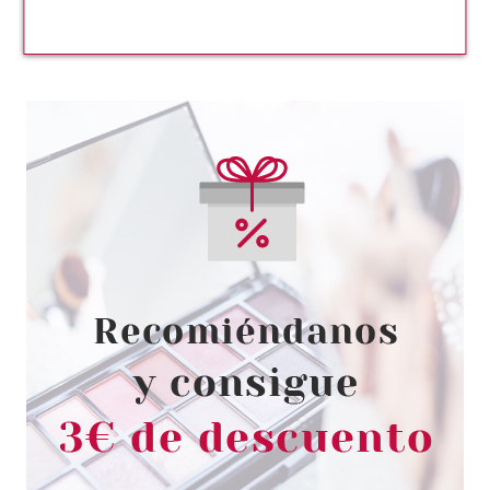
CATRICE
CATRICE ADVENT BEAUTY GIFT
SHOP MINI PALETA SOMBRAS
C01 DAZZLING PINK
COLLECTION 6 GR
Pvr 4.69€
desde
3.60€
-23%