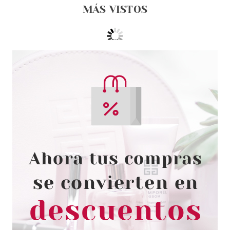
MÁS VISTOS
CATRICE
CATRICE DELINADOR OJOS
CALLIGRAPH ARTIST MATTE
LINER 080
Pvr 3.99€
desde
3.30€
-17%