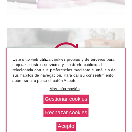
Este sitio web utiliza cookies propias y de terceros para
mejorar nuestros servicios y mostrarle publicidad
relacionada con sus preferencias mediante el análisis de
CATRICE
sus hábitos de navegación. Para dar su consentimiento
CATRICE ETERNAL RED MINI
sobre su uso pulse el botón Acepto.
MASCARA DE PESTAÑAS
Más información
VOLUMEN GLAM & DOLL
Pvr 2.99€
desde
2.50€
-16%