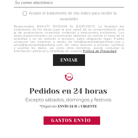
Acepto el tratamiento de mis datos para recibir la
newsletter
Responsable: BEAUTY DIVISION SL B-66515875. La finalidad del
tratamiento de los datos para la que usted da su consentimiento será
la de proporcionar contenido comercial y descuentos exclusivos. Los
datos proporcionados se conservarán mientras no solicite el cese de la
actividad y no se cederán a terceros, salvo obligación legal. Puede
contactar con nosotros a través de info@lacentraldelperfume.com y
anna@lacentraldelperfume.com. Ud. tiene derecho a acceder, rectificar
y suprimir los datos, así como otros derechos, puede consultar la
información adicional y detallada en nuestra
Política de Privacidad
.
ENVIAR