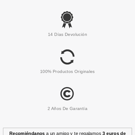
CATRICE
CATRICE THE JOKER PALETA
14 Días Devolución
SOMBRA DE OJOS 010
Pvr 15.99€
desde
13.50€
-16%
100% Productos Originales
2 Años De Garantía
Recomiéndanos
a un amigo y te regalamos
3 euros de