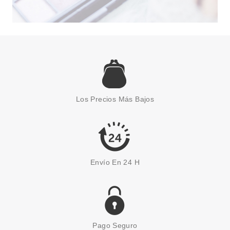
CATRICE
CATRICE KOHL KAJAL LAPIZ DE
OJOS WATERPROOF 050 BEAT
Los Precios Más Bajos
ANTHRAZIT 1.2 G
Pvr 2.29€
desde
1.85€
-19%
Envío En 24 H
Pago Seguro