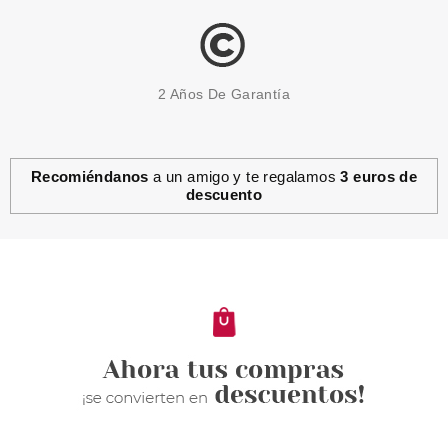
2 Años De Garantía
Recomiéndanos
a un amigo y te regalamos
3 euros de
descuento
CATRICE
CATRICE LAPIZ PARA CEJAS
STYLIST 025 PERFECT BROWN
Pvr 2.89€
desde
2.40€
-17%