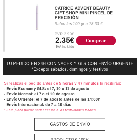
CATRICE ADVENT BEAUTY
GIFT SHOP MINI PINCEL DE
PRECISIÓN
Salen los 100 gr a 78.33 €
PVR 2.99€
2.35€
Comprar
IVA incluido
TU PEDIDO EN 24H CON NACEX Y GLS CON ENVÍO URGENTE
*Excepto sábados, domingos y festivos
Si realizas el pedido antes de
5 horas y 47 minutos
lo recibirás:
- Envío Economy GLS: el
7, 10 o 11 de agosto
- Envío Normal: el
7 o el 10 de agosto
- Envío Urgente: el
7 de agosto antes de las 14:00h
- Envío Internacional: de 7 a 10 días
* Este plazo puede variar debido a las festividades locales
GASTOS DE ENVÍO
PRODUCTOS 100%