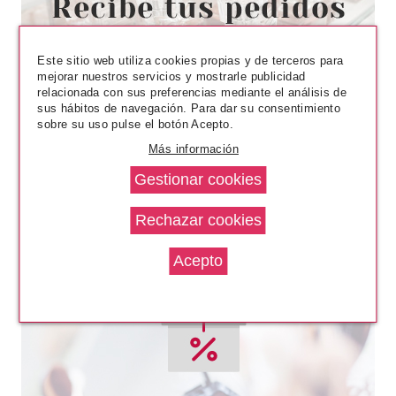
CATRICE DELINADOR OJOS
ULTRA PRECISION GEL EYE
20H WATERORPOOF 030
BROWNIE
Pvr 2.49€
desde
Este sitio web utiliza cookies propias y de terceros para
2.05€
-18%
mejorar nuestros servicios y mostrarle publicidad
relacionada con sus preferencias mediante el análisis de
sus hábitos de navegación. Para dar su consentimiento
sobre su uso pulse el botón Acepto.
Más información
CATRICE
CATRICE EYELINER LIQUIDO
INK 010 BEST IN BLACK