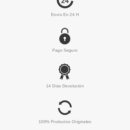
Envío En 24 H
Pago Seguro
CATRICE
CATRICE SUPER EASY
14 Días Devolución
PESTAÑAS POSTIZAS CON
EYELINER 010 MAGICAL
VOLUME
Pvr 10.29€
desde
7.90€
-23%
100% Productos Originales