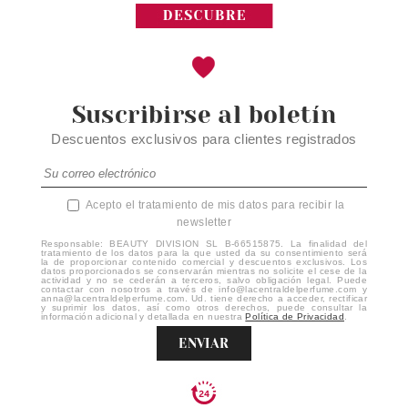
Suscribirse al boletín
Descuentos exclusivos para clientes registrados
Acepto el tratamiento de mis datos para recibir la
newsletter
Responsable: BEAUTY DIVISION SL B-66515875. La finalidad del
tratamiento de los datos para la que usted da su consentimiento será
la de proporcionar contenido comercial y descuentos exclusivos. Los
datos proporcionados se conservarán mientras no solicite el cese de la
actividad y no se cederán a terceros, salvo obligación legal. Puede
contactar con nosotros a través de info@lacentraldelperfume.com y
anna@lacentraldelperfume.com. Ud. tiene derecho a acceder, rectificar
y suprimir los datos, así como otros derechos, puede consultar la
información adicional y detallada en nuestra
Política de Privacidad
.
ENVIAR