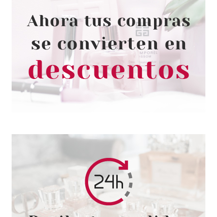
CATRICE
CATRICE POOLSIDE OF LIFE
EYELINER WATERPOOF 03
LAVANDER LEMONADE
Pvr 3.99€
desde
3.40€
-15%
CATRICE