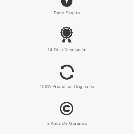
Pago Seguro
ESSENCE
ESSENCE OUT OF SPACE
14 Días Devolución
STORIES ESMALTE DE UÑAS 09
MERMAID OF THE GALAXY
Pvr 2.49€
desde
1.95€
-22%
100% Productos Originales
2 Años De Garantía