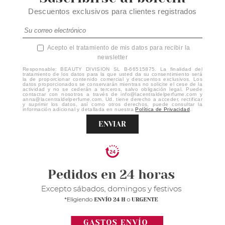
Descuentos exclusivos para clientes registrados
Acepto el tratamiento de mis datos para recibir la
newsletter
Responsable: BEAUTY DIVISION SL B-66515875. La finalidad del
tratamiento de los datos para la que usted da su consentimiento será
la de proporcionar contenido comercial y descuentos exclusivos. Los
datos proporcionados se conservarán mientras no solicite el cese de la
actividad y no se cederán a terceros, salvo obligación legal. Puede
contactar con nosotros a través de info@lacentraldelperfume.com y
anna@lacentraldelperfume.com. Ud. tiene derecho a acceder, rectificar
y suprimir los datos, así como otros derechos, puede consultar la
información adicional y detallada en nuestra
Política de Privacidad
.
ENVIAR