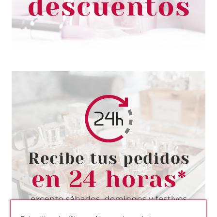
1.65€
-17%
ESSENCE
ESSENCE GEL NAIL COLOUR
ESMALTE DE UÑAS 73
ESMERALD ENERGY
Pvr 1.99€
desde
1.70€
-15%