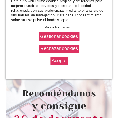
Este sitio web utiliza cookies propias y de terceros para
mejorar nuestros servicios y mostrarle publicidad
relacionada con sus preferencias mediante el análisis de
sus hábitos de navegación. Para dar su consentimiento
sobre su uso pulse el botón Acepto.
Más información
ESSENCE
ESSENCE POSITIVE VIBES
ONLY UÑAS POSTIZAS TERMO
REACTIVAS CLICK & GO
Pvr 4.19€
desde
3.50€
-16%