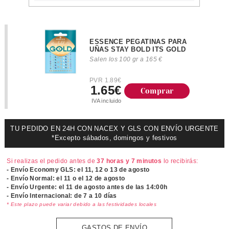
ESSENCE PEGATINAS PARA
UÑAS STAY BOLD ITS GOLD
Salen los 100 gr a 165 €
PVR 1.89€
1.65€
Comprar
IVA incluido
TU PEDIDO EN 24H CON NACEX Y GLS CON ENVÍO URGENTE
*Excepto sábados, domingos y festivos
Si realizas el pedido antes de
37 horas y 7 minutos
lo recibirás:
- Envío Economy GLS: el
11, 12 o 13 de agosto
- Envío Normal: el
11 o el 12 de agosto
- Envío Urgente: el
11 de agosto antes de las 14:00h
- Envío Internacional: de 7 a 10 días
* Este plazo puede variar debido a las festividades locales
GASTOS DE ENVÍO