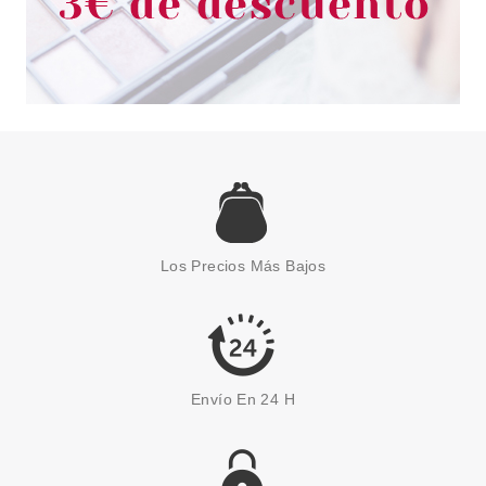
ESSENCE
ESSENCE SHINE LAST & GO
ESMALTE UÑAS 69 NEVER SAY
Los Precios Más Bajos
NEVER
Pvr 1.99€
desde
1.55€
-22%
Envío En 24 H