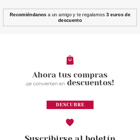
Recomiéndanos
a un amigo y te regalamos
3 euros de
descuento
ESSENCE
ESSENCE HARLEY QUINN
ESMALTE DE UÑAS HOLO
BOMB 01
Pvr 2.99€
desde
2.60€
-13%
Suscribirse al boletín