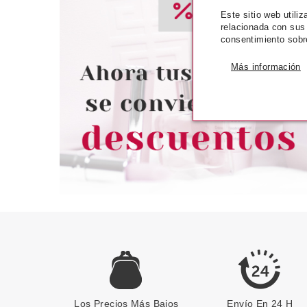
Este sitio web utili
ESSENCE
ESSE
relacionada con sus
ESSENCE FOUNDATION STICK
ESSENCE ILUM
consentimiento sobr
BASE DE MAQUILLAJE EN
STICK BABY GO
STICK 120
10 APRICO
Más información
Pvr 5.99€
desde
Pvr 4.19€
5.16€
-14%
-16%
Los Precios Más Bajos
Envío En 24 H