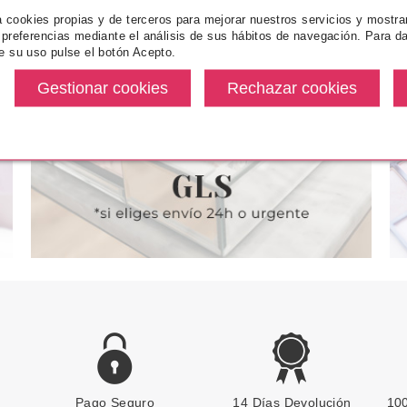
za cookies propias y de terceros para mejorar nuestros servicios y mostra
NCE
ESSENCE
ES
 preferencias mediante el análisis de sus hábitos de navegación. Para da
INADOR EN
ESSENCE HYDRO HERO
ESSENCE ILU
e su uso pulse el botón Acepto.
T HOLO GLOW
PREBASE HIDRATANTE 30 ML
BABIE
TLY 5G
desde
Pvr 4.49€
desde
Pvr 4.19€
3.50€
3.55€
-21%
-16%
Pago Seguro
ESSENCE
14 Días Devolución
100