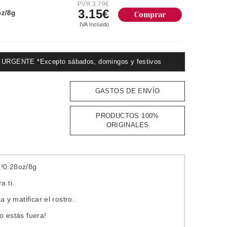
PVR 3.79€
3.15€
z/8g
IVA incluido
GENTE *Excepto sábados, domingos y festivos
:
GASTOS DE ENVÍO
PRODUCTOS 100%
ORIGINALES
 !0.28oz/8g
a ti.
 y matificar el rostro.
o estás fuera!