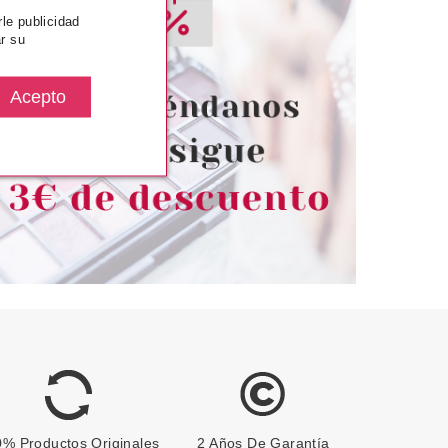
rle publicidad
SENCE
ESSENCE
r su
MINADOR ALOHA,
ESSENCE SKIN TINT CREMA
S! 6,95 G
HIDRATANTE CON COLOR 70
desde
Pvr 4.99€
desde
3.50€
4.35€
-13%
% Productos Originales
2 Años De Garantía