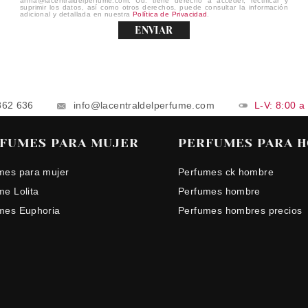
anna@lacentraldelperfume.com. Ud. tiene derecho a acceder, rectificar y
suprimir los datos, así como otros derechos, puede consultar la información
adicional y detallada en nuestra
Política de Privacidad
.
ENVIAR
862 636
info@lacentraldelperfume.com
L-V: 8:00 a
FUMES PARA MUJER
PERFUMES PARA 
mes para mujer
Perfumes ck hombre
me Lolita
Perfumes hombre
mes Euphoria
Perfumes hombres precios