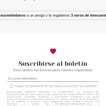
ESSENCE CORRECTOR
CAMOUFLAGE+ MATT
WATERPROOF 240 8 ML
ecomiéndanos
a un amigo y te regalamos
3 euros de descuen
Pvr 3.59€
desde
2.99€
-17%
Suscribirse al boletín
Descuentos exclusivos para clientes registrados
Acepto el tratamiento de mis datos para recibir la newsletter
Responsable: BEAUTY DIVISION SL B-66515875. La finalidad del
tratamiento de los datos para la que usted da su consentimiento será la de
proporcionar contenido comercial y descuentos exclusivos. Los datos
proporcionados se conservarán mientras no solicite el cese de la actividad y
no se cederán a terceros, salvo obligación legal. Puede contactar con
nosotros a través de info@lacentraldelperfume.com y