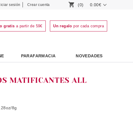
(0)
0.00€
niciar sesión
Crear cuenta
o gratis
a partir de 59€
Un regalo
por cada compra
NE
PARAFARMACIA
NOVEDADES
S MATIFICANTES ALL
0.28oz/8g