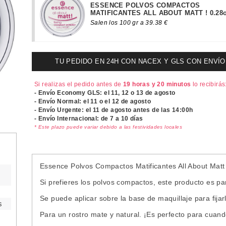
ESSENCE POLVOS COMPACTOS
MATIFICANTES ALL ABOUT MATT ! 0.28o
Salen los 100 gr a 39.38 €
TU PEDIDO EN 24H CON NACEX Y GLS CON ENVÍO UR
Si realizas el pedido antes de
19 horas y 20 minutos
lo recibirás
- Envío Economy GLS: el
11, 12 o 13 de agosto
- Envío Normal: el
11 o el 12 de agosto
- Envío Urgente: el
11 de agosto antes de las 14:00h
- Envío Internacional: de 7 a 10 días
* Este plazo puede variar debido a las festividades locales
Essence Polvos Compactos Matificantes All About Matt
Si prefieres los polvos compactos, este producto es par
Se puede aplicar sobre la base de maquillaje para fijarla
s
Para un rostro mate y natural. ¡Es perfecto para cuand