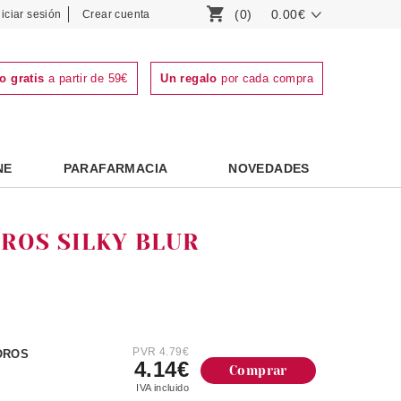
(0)
0.00€
niciar sesión
Crear cuenta
o gratis
a partir de 59€
Un regalo
por cada compra
NE
PARAFARMACIA
NOVEDADES
ROS SILKY BLUR
PVR 4.79€
OROS
4.14€
Comprar
IVA incluido