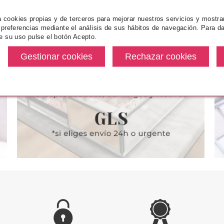
za cookies propias y de terceros para mejorar nuestros servicios y mostra
 preferencias mediante el análisis de sus hábitos de navegación. Para da
NCE
ESSENCE
ES
e su uso pulse el botón Acepto.
ATION STICK
ESSENCE FOUNDATION STICK
ESSENCE FO
ILLAJE EN
BASE DE MAQUILLAJE EN
BASE DE 
170
STICK 280
ST
desde
Pvr 5.99€
desde
Pvr 5.99€
5.16€
5.16€
-14%
-14%