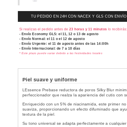
TU PEDIDO EN 24H CON NACEX Y GLS CON ENVÍO UR
Si realizas el pedido antes de
23 horas y 11 minutos
lo recibirás
- Envío Economy GLS: el
11, 12 o 13 de agosto
- Envío Normal: el
11 o el 12 de agosto
- Envío Urgente: el
11 de agosto antes de las 14:00h
- Envío Internacional: de 7 a 10 días
* Este plazo puede variar debido a las festividades locales
Piel suave y uniforme
LEssence Prebase reductora de poros Silky Blur minim
perfeccionador que realza la apariencia del cutis con s
Enriquecido con un 5% de niacinamida, este primer no s
suaviza, proporcionando un efecto difuminado que ayud
textura de la piel.
Su tono universal se adapta perfectamente a cualquier 