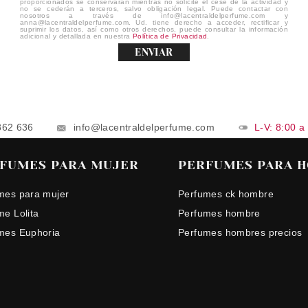
proporcionados se conservarán mientras no solicite el cese de la actividad y
no se cederán a terceros, salvo obligación legal. Puede contactar con
nosotros a través de info@lacentraldelperfume.com y
anna@lacentraldelperfume.com. Ud. tiene derecho a acceder, rectificar y
suprimir los datos, así como otros derechos, puede consultar la información
adicional y detallada en nuestra
Política de Privacidad
.
ENVIAR
862 636
info@lacentraldelperfume.com
L-V: 8:00 a
FUMES PARA MUJER
PERFUMES PARA 
mes para mujer
Perfumes ck hombre
me Lolita
Perfumes hombre
mes Euphoria
Perfumes hombres precios