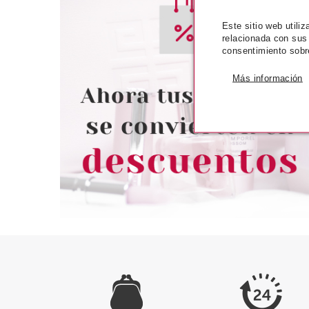
Este sitio web utili
relacionada con sus
ESSENCE
ESSE
consentimiento sobr
ESSENCE FOUNDATION STICK
ESSENCE FOUND
BASE DE MAQUILLAJE EN
BASE DE MAQU
Más información
STICK 240
STICK 
Pvr 5.99€
desde
Pvr 5.99€
5.16€
-14%
-14%