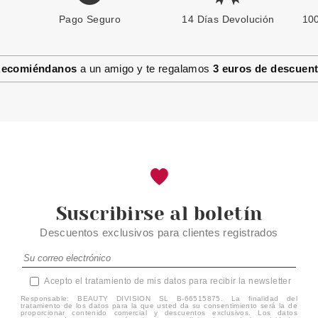
Pago Seguro
ESSENCE
14 Días Devolución
100
ESSENCE COLORETE EN
CREMA GET THE GLAZE!
ecomiéndanos
a un amigo y te regalamos
3 euros de descuen
Pvr 4.89€
desde
4.10€
-16%
Suscribirse al boletín
Descuentos exclusivos para clientes registrados
Acepto el tratamiento de mis datos para recibir la newsletter
Responsable: BEAUTY DIVISION SL B-66515875. La finalidad del
tratamiento de los datos para la que usted da su consentimiento será la de
proporcionar contenido comercial y descuentos exclusivos. Los datos