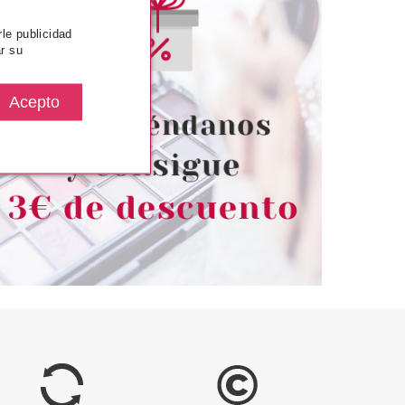
rle publicidad
r su
SENCE
ESSENCE
UNDATION STICK
ESSENCE FIX & LAST SPRAY
MAQUILLAJE EN
FIJADOR DE MAQUILLAJE KEEP
ICK 130
IT PERFECT
desde
Pvr 3.79€
desde
5.16€
3.27€
-14%