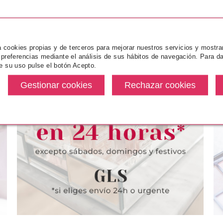
za cookies propias y de terceros para mejorar nuestros servicios y mostra
 preferencias mediante el análisis de sus hábitos de navegación. Para da
e su uso pulse el botón Acepto.
NCE
ESSENCE
ES
 GOT BLUSH
ESSENCE POLVOS
ESSENCE FI
 STICK 50
COMPACTOS MATIFICANTES 11
FIJADOR DE 
RRY BABY
PASTEL BEIGE MATIFYING
IT 
11GR.
desde
Pvr 3.59€
desde
Pvr 3.79€
3.35€
2.95€
-18%
-14%