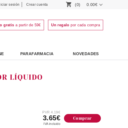
(0)
0.00€
niciar sesión
Crear cuenta
o gratis
a partir de 59€
Un regalo
por cada compra
NE
PARAFARMACIA
NOVEDADES
R LÍQUIDO
PVR 4.19€
3.65€
Comprar
IVA incluido