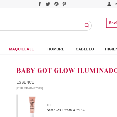
I
Enví
MAQUILLAJE
HOMBRE
CABELLO
HIGIE
BABY GOT GLOW ILUMINADO
ESSENCE
[ESILMBAB447319]
10
Salen los 100 ml a 36.5 €