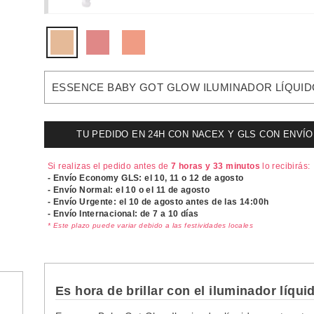
ESSENCE BABY GOT GLOW ILUMINADOR LÍQUID
TU PEDIDO EN 24H CON NACEX Y GLS CON ENVÍO UR
Si realizas el pedido antes de
7 horas y 33 minutos
lo recibirás:
- Envío Economy GLS: el
10, 11 o 12 de agosto
- Envío Normal: el
10 o el 11 de agosto
- Envío Urgente: el
10 de agosto antes de las 14:00h
- Envío Internacional: de 7 a 10 días
* Este plazo puede variar debido a las festividades locales
Es hora de brillar con el iluminador líq