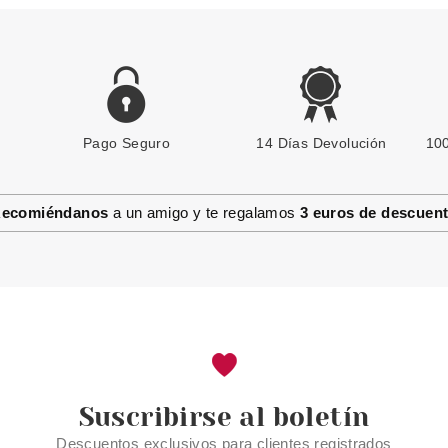
Pago Seguro
ESSENCE
14 Días Devolución
100
ESSENCE SKIN TINT CREMA
HIDRATANTE CON COLOR 60
ecomiéndanos
a un amigo y te regalamos
3 euros de descuen
Pvr 4.99€
desde
4.20€
-16%
Suscribirse al boletín
Descuentos exclusivos para clientes registrados