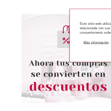
Este sitio web utili
relacionada con sus
consentimiento sobr
Más información
ESSENCE
ESSE
ESSENCE ILUMINADOR
ESSENCE BABY
LÍQUIDO COSMIC CUTIES FOX
COLORETE EN
LOVE 9 ML
CHERRY CHE
Pvr 4.49€
desde
Pvr 3.79€
4.01€
-11%
-12%