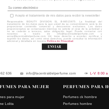
Acepto el tratamiento de mis datos para recibir la newsletter
Responsable: BEAUTY DIVISION SL B-66515875. La finalidad del
tratamiento de los datos para la que usted da su consentimiento será la de
proporcionar contenido comercial y descuentos exclusivos. Los datos
proporcionados se conservarán mientras no solicite el cese de la actividad y
no se cederán a terceros, salvo obligación legal. Puede contactar con
nosotros a través de info@lacentraldelperfume.com y
anna@lacentraldelperfume.com. Ud. tiene derecho a acceder, rectificar y
suprimir los datos, así como otros derechos, puede consultar la información
adicional y detallada en nuestra
Política de Privacidad
.
ENVIAR
862 636
info@lacentraldelperfume.com
L-V: 8:00 a
FUMES PARA MUJER
PERFUMES PARA 
mes para mujer
Perfumes ck hombre
me Lolita
Perfumes hombre