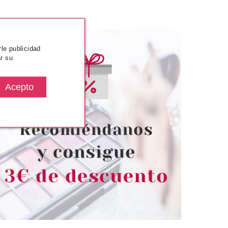
rle publicidad
r su
SENCE
ESSENCE
X & LAST SPRAY
ESSENCE UP POLVOS
MAQUILLAJE KEEP
COMPACTOS CORRECTORES
PERFECT
DE COLOR
desde
Pvr 4.19€
desde
3.27€
3.55€
-15%