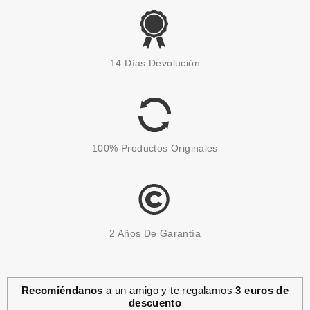
ESSENCE
ESSENCE ALICE IN
14 Días Devolución
WONDERLAND ILUMINADOR
LIQUIDO 02 GLOWIN' DOWN
THE RABBIT HOLE 4 ML
Pvr 4.19€
desde
3.65€
-13%
100% Productos Originales
2 Años De Garantía
Recomiéndanos
a un amigo y te regalamos
3 euros de
descuento
ESSENCE