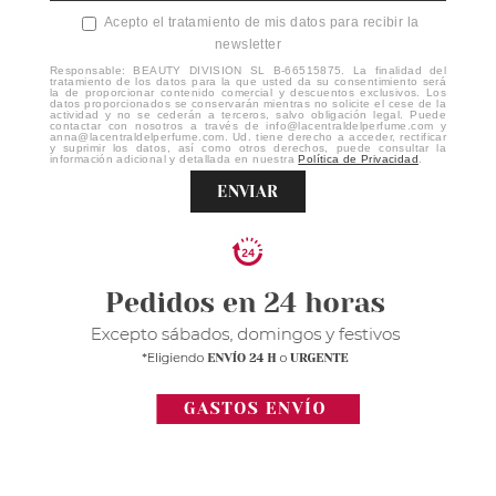
Acepto el tratamiento de mis datos para recibir la
newsletter
Responsable: BEAUTY DIVISION SL B-66515875. La finalidad del
tratamiento de los datos para la que usted da su consentimiento será
la de proporcionar contenido comercial y descuentos exclusivos. Los
datos proporcionados se conservarán mientras no solicite el cese de la
actividad y no se cederán a terceros, salvo obligación legal. Puede
contactar con nosotros a través de info@lacentraldelperfume.com y
anna@lacentraldelperfume.com. Ud. tiene derecho a acceder, rectificar
y suprimir los datos, así como otros derechos, puede consultar la
información adicional y detallada en nuestra
Política de Privacidad
.
ENVIAR