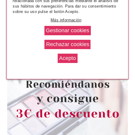
relacionada con sus preferencias mediante el análisis de
sus hábitos de navegación. Para dar su consentimiento
sobre su uso pulse el botón Acepto.
Más información
ESSENCE
ESSENCE HARLEY QUINN
ILUMINADOR EN BARRA 28 G
Pvr 6.99€
desde
6.05€
-13%