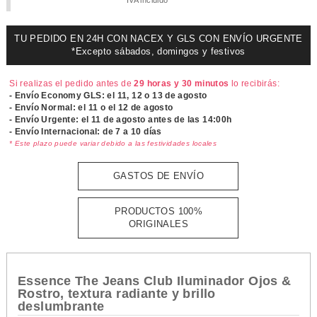
IVA incluido
TU PEDIDO EN 24H CON NACEX Y GLS CON ENVÍO URGENTE
*Excepto sábados, domingos y festivos
Si realizas el pedido antes de
29 horas y 30 minutos
lo recibirás:
- Envío Economy GLS: el
11, 12 o 13 de agosto
- Envío Normal: el
11 o el 12 de agosto
- Envío Urgente: el
11 de agosto antes de las 14:00h
- Envío Internacional: de 7 a 10 días
* Este plazo puede variar debido a las festividades locales
GASTOS DE ENVÍO
PRODUCTOS 100%
ORIGINALES
Essence The Jeans Club Iluminador Ojos &
Rostro, textura radiante y brillo
deslumbrante