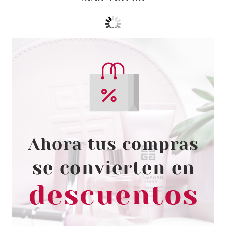
ESSENCE
ESSENCE FOUNDATION STICK
BASE DE MAQUILLAJE EN
STICK 230
Pvr 5.99€
desde
5.16€
-14%