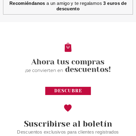
Recomiéndanos
a un amigo y te regalamos
3 euros de
descuento
ESSENCE
ESSENCE DISNEY MICKEY &
FRIENDS DIADEMA Y ESPONJA
FACIAL KNOJAC SET
Pvr 7.49€
desde
5.78€
-23%
Suscribirse al boletín
Descuentos exclusivos para clientes registrados