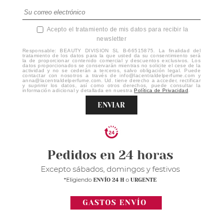
Acepto el tratamiento de mis datos para recibir la
newsletter
Responsable: BEAUTY DIVISION SL B-66515875. La finalidad del
tratamiento de los datos para la que usted da su consentimiento será
la de proporcionar contenido comercial y descuentos exclusivos. Los
datos proporcionados se conservarán mientras no solicite el cese de la
actividad y no se cederán a terceros, salvo obligación legal. Puede
contactar con nosotros a través de info@lacentraldelperfume.com y
anna@lacentraldelperfume.com. Ud. tiene derecho a acceder, rectificar
y suprimir los datos, así como otros derechos, puede consultar la
información adicional y detallada en nuestra
Política de Privacidad
.
ENVIAR