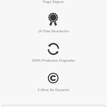
Pago Seguro
ESSENCE
ESSENCE BRUSH IT LIKE IT'S
14 Días Devolución
ART PINCEL DIFUMINADOR
Pvr 2.99€
desde
2.55€
-15%
100% Productos Originales
2 Años De Garantía