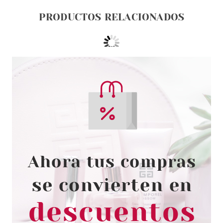
PRODUCTOS RELACIONADOS
ESSENCE
ESSENCE ALICE IN
WONDERLAND PINCEL PARA
DIFUMINAR SOMBRAS DE OJOS
Pvr 3.79€
desde
3.27€
-14%