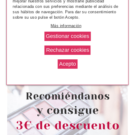
mejorar nuestros servicios y mostrarle publicidad
relacionada con sus preferencias mediante el análisis de
sus hábitos de navegación. Para dar su consentimiento
sobre su uso pulse el botón Acepto.
Más información
ESSENCE
ESSENCE IT'S BUBBLE GUM
FUN COLGANTE PARA
TELEFONO
Pvr 2.89€
desde
1.95€
-33%