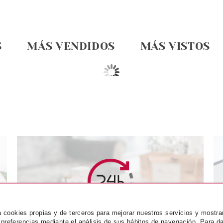
S
MÁS VENDIDOS
MÁS VISTOS
NCE
ESSENCE
ES
SAMO LABIAL
ESSENCE HYDRA OIL CARE
ESSENCE IN 
za cookies propias y de terceros para mejorar nuestros servicios y mostra
CANDY CLOUD
BALSAMO LABIAL 3 GR
PERFILADOR
 preferencias mediante el análisis de sus hábitos de navegación. Para da