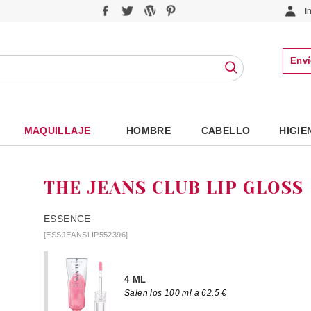
I
Enví
MAQUILLAJE
HOMBRE
CABELLO
HIGIE
THE JEANS CLUB LIP GLOSS
ESSENCE
[ESSJEANSLIP552396]
4 ML
Salen los 100 ml a 62.5 €