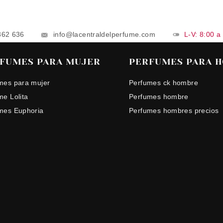
862 636
info@lacentraldelperfume.com
L-V: 8:00 a
FUMES PARA MUJER
PERFUMES PARA 
mes para mujer
Perfumes ck hombre
me Lolita
Perfumes hombre
mes Euphoria
Perfumes hombres precios