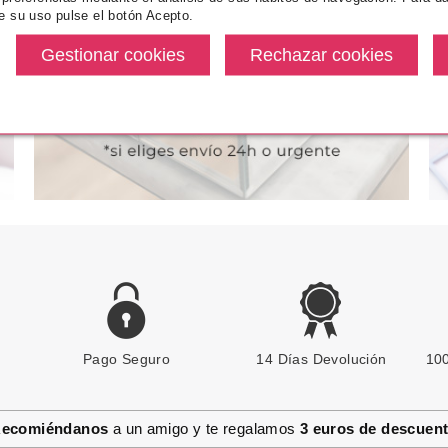
IN F
e su uso pulse el botón Acepto.
desde
Pvr 2.99€
desde
Pvr 2.29€
3.20€
2.29€
-23%
-15%
Pago Seguro
ESSENCE
14 Días Devolución
100
ESSENCE BALSAMO LABIAL 01
NUTS ABOUT YOU 1.3 G
ecomiéndanos
a un amigo y te regalamos
3 euros de descuen
Pvr 2.49€
desde