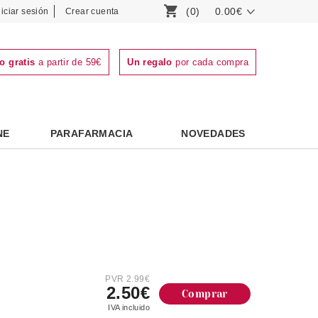
(0)
0.00€
niciar sesión
Crear cuenta
o gratis
a partir de 59€
Un regalo
por cada compra
NE
PARAFARMACIA
NOVEDADES
PVR 2.99€
2.50€
Comprar
IVA incluido