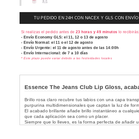
TU PEDIDO EN 24H CON NACEX Y GLS CON ENVÍO UR
Si realizas el pedido antes de
23 horas y 49 minutos
lo recibirás
- Envío Economy GLS: el
11, 12 o 13 de agosto
- Envío Normal: el
11 o el 12 de agosto
- Envío Urgente: el
11 de agosto antes de las 14:00h
- Envío Internacional: de 7 a 10 días
* Este plazo puede variar debido a las festividades locales
Essence The Jeans Club Lip Gloss, acaba
Brillo rosa claro recubre tus labios con una capa transp
purpurina multidimensionales que captan la luz de fo
El acabado brillante añade brillo instantáneo a cualqu
que cada aplicación sea como un placer.
Siempre que lo lleves, es la forma perfecta de añadir un