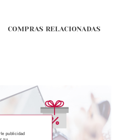
COMPRAS RELACIONADAS
SENCE
ESSENCE
THE BLOOM'LIGHT
ESSENCE SO MESMERIZING
rle publicidad
 DE LABIOS LIVE
ACEITE LABIAL BRILLANTE
r su