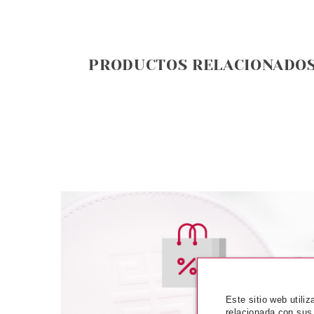
PRODUCTOS RELACIONADO
ESSENCE
ESSE
ESSENCE METAL ART
ESSENCE UP BAL
Este sitio web utili
PERFILADOR DE LABIOS Y
CON BRILLO 01 
relacionada con sus