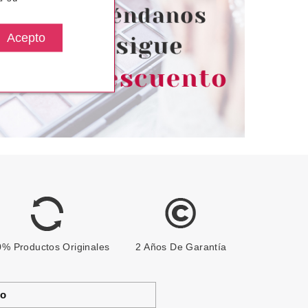
ULL BLOOM
desde
Pvr 3.79€
desde
1.95€
3.05€
-20%
% Productos Originales
2 Años De Garantía
to