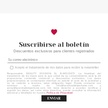
2.15€
-14%
Suscribirse al boletín
Descuentos exclusivos para clientes registrados
Acepto el tratamiento de mis datos para recibir la newsletter
Responsable: BEAUTY DIVISION SL B-66515875. La finalidad del
tratamiento de los datos para la que usted da su consentimiento será la de
proporcionar contenido comercial y descuentos exclusivos. Los datos
proporcionados se conservarán mientras no solicite el cese de la actividad y
no se cederán a terceros, salvo obligación legal. Puede contactar con
nosotros a través de info@lacentraldelperfume.com y
anna@lacentraldelperfume.com. Ud. tiene derecho a acceder, rectificar y
suprimir los datos, así como otros derechos, puede consultar la información
adicional y detallada en nuestra
Política de Privacidad
.
ENVIAR