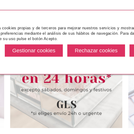
za cookies propias y de terceros para mejorar nuestros servicios y mostra
 preferencias mediante el análisis de sus hábitos de navegación. Para da
e su uso pulse el botón Acepto.
NCE
ESSENCE
ES
TTE CONFORT
ESSENCE HYDRA KISS ACEITE
ESSENCE M
 LABIOS 04
DE LABIOS 06 CRANBERRY IS
BRILLO DE L
NUDE
BACK
YO
desde
Pvr 3.79€
desde
Pvr 2.89€
1.97€
3.27€
-14%
-31%