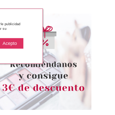
rle publicidad
r su
SENCE
ESSENCE
ATT MATT MATT
ESSENCE SAY IT JUICY BRILLO
ABIOS 07 CHIC UP
DE LABIOS JUICY BOMB 01
UR LIFE
LOVELY LITCHI
desde
Pvr 1.69€
desde
1.99€
1.45€
-14%