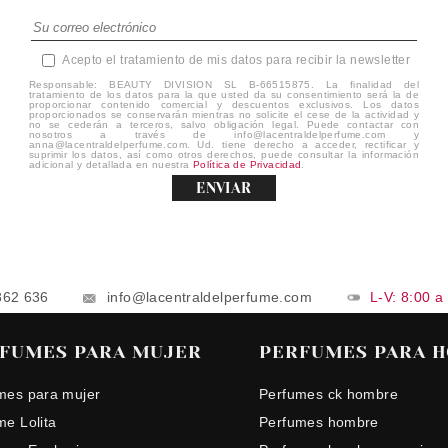
Acepto el tratamiento de mis datos para recibir la newsletter
Responsable: BEAUTY DIVISION SL B-66515875. La finalidad del
tratamiento de los datos para la que usted da su consentimiento será la de
proporcionar contenido comercial y descuentos exclusivos. Los datos
proporcionados se conservarán mientras no solicite el cese de la actividad y
no se cederán a terceros, salvo obligación legal. Puede contactar con
nosotros a través de info@lacentraldelperfume.com y
anna@lacentraldelperfume.com. Ud. tiene derecho a acceder, rectificar y
suprimir los datos, así como otros derechos, puede consultar la información
adicional y detallada en nuestra
Política de Privacidad
.
ENVIAR
862 636
info@lacentraldelperfume.com
L-V: 8:00 a
FUMES PARA MUJER
PERFUMES PARA 
mes para mujer
Perfumes ck hombre
me Lolita
Perfumes hombre