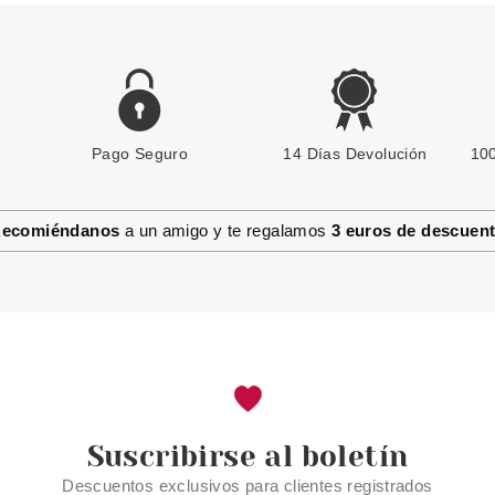
Pago Seguro
ESSENCE
14 Días Devolución
100
ESSENCE HYDRA KISS ACEITE
DE LABIOS 02 HONEY HONEY
ecomiéndanos
a un amigo y te regalamos
3 euros de descuen
Pvr 3.79€
desde
2.85€
-25%
Suscribirse al boletín
Descuentos exclusivos para clientes registrados