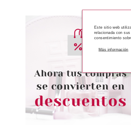
Este sitio web utili
relacionada con sus
consentimiento sobr
Más información
ESSENCE
ESSE
ESSENCE LINE N STAIN TATOO
ESSENCE 8H MA
PERFILADOR DE LABIOS 01
PERFILADOR DE
EVERYONE'S NUDE-PINK
ROSY 
Pvr 2.99€
desde
Pvr 2.29€
2.58€
-14%
-14%