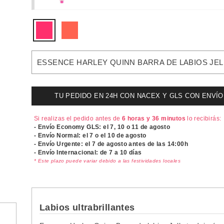
ESSENCE HARLEY QUINN BARRA DE LABIOS JEL
TU PEDIDO EN 24H CON NACEX Y GLS CON ENVÍO UR
Si realizas el pedido antes de
6 horas y 36 minutos
lo recibirás:
- Envío Economy GLS: el
7, 10 o 11 de agosto
- Envío Normal: el
7 o el 10 de agosto
- Envío Urgente: el
7 de agosto antes de las 14:00h
- Envío Internacional: de 7 a 10 días
* Este plazo puede variar debido a las festividades locales
Labios ultrabrillantes