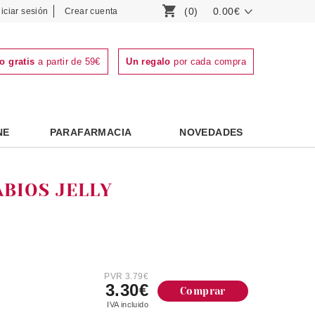
(0)
0.00€
niciar sesión
Crear cuenta
o gratis
a partir de 59€
Un regalo
por cada compra
NE
PARAFARMACIA
NOVEDADES
BIOS JELLY
PVR 3.79€
3.30€
Comprar
IVA incluido