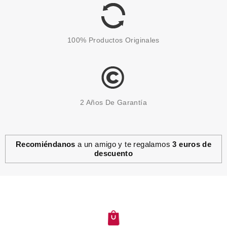
45.60€
-28%
100% Productos Originales
2 Años De Garantía
Recomiéndanos
a un amigo y te regalamos
3 euros de
descuento
CLARINS
CLARINS FRESH SCRUB
EXFOLIANTE FACIAL 50 ML
Pvr 37.00€
desde
25.99€
-30%