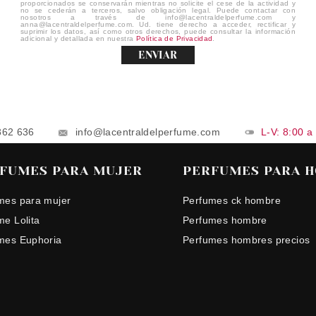
proporcionados se conservarán mientras no solicite el cese de la actividad y
no se cederán a terceros, salvo obligación legal. Puede contactar con
nosotros a través de info@lacentraldelperfume.com y
anna@lacentraldelperfume.com. Ud. tiene derecho a acceder, rectificar y
suprimir los datos, así como otros derechos, puede consultar la información
adicional y detallada en nuestra
Política de Privacidad
.
ENVIAR
862 636
info@lacentraldelperfume.com
L-V: 8:00 a
FUMES PARA MUJER
PERFUMES PARA 
mes para mujer
Perfumes ck hombre
me Lolita
Perfumes hombre
mes Euphoria
Perfumes hombres precios