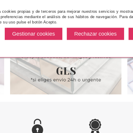
za cookies propias y de terceros para mejorar nuestros servicios y mostra
 preferencias mediante el análisis de sus hábitos de navegación. Para da
ICE
CATRICE
CA
e su uso pulse el botón Acepto.
LOFF GLAM
CATRICE MASCARA THE LITTLE
CATRICE
 FACIL DE
BLACK ONE VOLUME TRUE
BALSAMO
 01
BLACK
CORALI
desde
Pvr 5.19€
desde
Pvr 5.69€
3.57€
3.65€
-30%
-15%