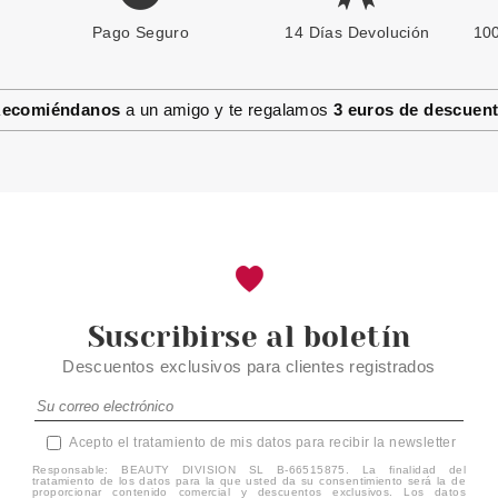
Pago Seguro
CATRICE
14 Días Devolución
100
CATRICE LASH & BROW
DESIGNER
ecomiéndanos
a un amigo y te regalamos
3 euros de descuen
Pvr 3.39€
desde
2.69€
-21%
Suscribirse al boletín
Descuentos exclusivos para clientes registrados
Acepto el tratamiento de mis datos para recibir la newsletter
Responsable: BEAUTY DIVISION SL B-66515875. La finalidad del
tratamiento de los datos para la que usted da su consentimiento será la de
proporcionar contenido comercial y descuentos exclusivos. Los datos