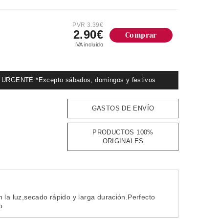
PVR 3.39€
2.90€
Comprar
IVA incluido
GENTE *Excepto sábados, domingos y festivos
GASTOS DE ENVÍO
PRODUCTOS 100%
ORIGINALES
 la luz,secado rápido y larga duración.Perfecto
o.