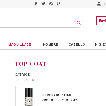
I
Enví
MAQUILLAJE
HOMBRE
CABELLO
HIGIE
TOP COAT
CATRICE
[CATTCI219142]
ILUMINADOR 10ML
Salen los 100 ml a 28.3 €