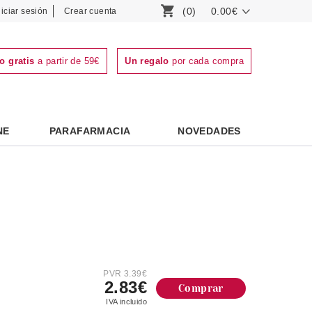
(0)
0.00€
niciar sesión
Crear cuenta
o gratis
a partir de 59€
Un regalo
por cada compra
NE
PARAFARMACIA
NOVEDADES
PVR 3.39€
2.83€
Comprar
IVA incluido