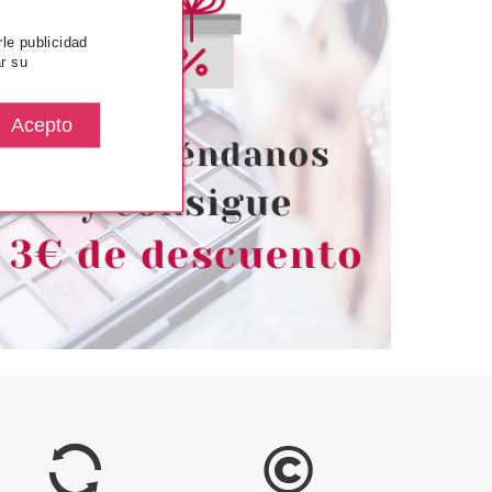
rle publicidad
r su
TRICE
CATRICE
 LIP CUSHION
CATRICE PRIME AND FINE
 LABIAL 030
BASE MATIF. Y AFINADORA DE
NE'S CRUSH
POROS 12 GR
desde
Pvr 5.69€
desde
4.82€
3.55€
-38%