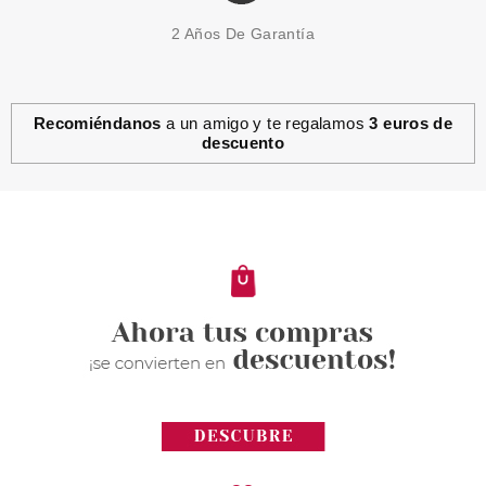
2 Años De Garantía
Recomiéndanos
a un amigo y te regalamos
3 euros de
descuento
ASTOR
ASTOR MONO EYE ARTIST
VIVID PURPLE 610
Pvr 3.00€
desde
0.65€
-78%