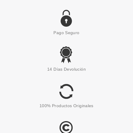
Pago Seguro
ASTOR
ASTOR MONO EYE ARTIST
14 Días Devolución
COSMIC GREY 710
Pvr 3.00€
desde
0.75€
-75%
100% Productos Originales