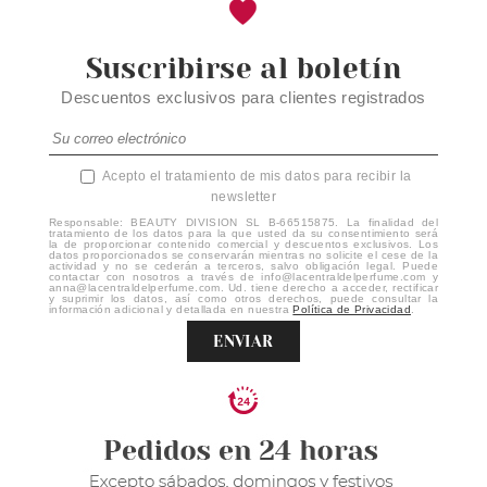
Suscribirse al boletín
Descuentos exclusivos para clientes registrados
Acepto el tratamiento de mis datos para recibir la
newsletter
Responsable: BEAUTY DIVISION SL B-66515875. La finalidad del
tratamiento de los datos para la que usted da su consentimiento será
la de proporcionar contenido comercial y descuentos exclusivos. Los
datos proporcionados se conservarán mientras no solicite el cese de la
actividad y no se cederán a terceros, salvo obligación legal. Puede
contactar con nosotros a través de info@lacentraldelperfume.com y
anna@lacentraldelperfume.com. Ud. tiene derecho a acceder, rectificar
y suprimir los datos, así como otros derechos, puede consultar la
información adicional y detallada en nuestra
Política de Privacidad
.
ENVIAR