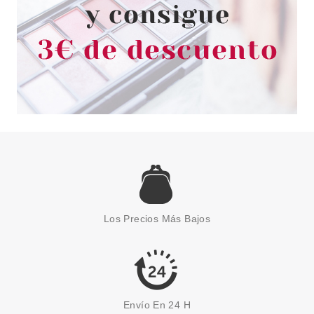
ASTOR
ASTOR COLOR VISION EYE
PALETTE 110 LUXURY
Los Precios Más Bajos
Pvr 15.00€
desde
1.39€
-91%
Envío En 24 H