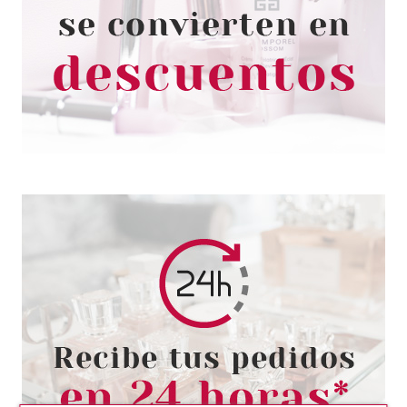
METALLIC WHITE 820
Pvr 3.00€
desde
0.84€
-72%
ASTOR
ASTOR MONO COUTURE
PASSION PURPLE 660
Pvr 3.00€
desde