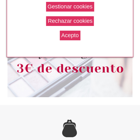
PAYOT
PAYOT HOMME GEL
DESINCRUSTANT CHARBON
150 ML
Pvr 26.12€
desde
14.99€
-43%
PAYOT
PAYOT L'AUTHENTIQUE 50ML