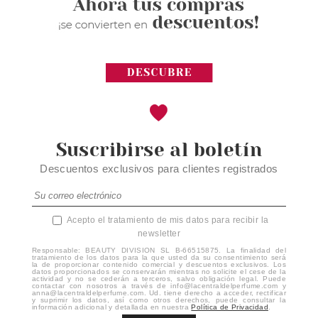
Suscribirse al boletín
Descuentos exclusivos para clientes registrados
Acepto el tratamiento de mis datos para recibir la
newsletter
Responsable: BEAUTY DIVISION SL B-66515875. La finalidad del
tratamiento de los datos para la que usted da su consentimiento será
la de proporcionar contenido comercial y descuentos exclusivos. Los
datos proporcionados se conservarán mientras no solicite el cese de la
actividad y no se cederán a terceros, salvo obligación legal. Puede
contactar con nosotros a través de info@lacentraldelperfume.com y
anna@lacentraldelperfume.com. Ud. tiene derecho a acceder, rectificar
y suprimir los datos, así como otros derechos, puede consultar la
información adicional y detallada en nuestra
Política de Privacidad
.