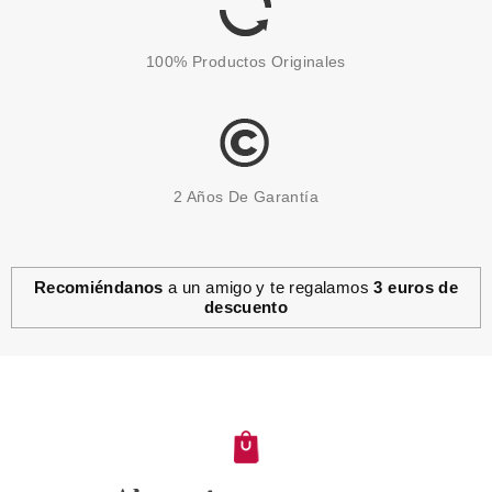
100% Productos Originales
2 Años De Garantía
Recomiéndanos
a un amigo y te regalamos
3 euros de
descuento
BONDI SANDS
BONDI SANDS APPLICATION
MITT GUANTE APLICADOR
AUTOBRONEADOR
Pvr 5.99€
desde
3.50€
-42%