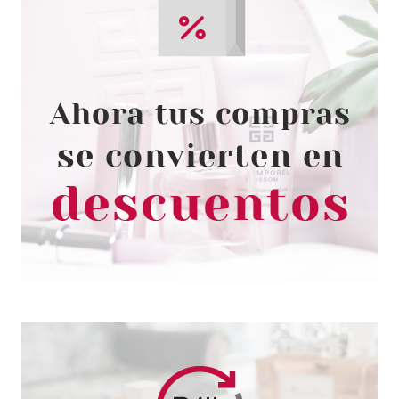
SKEYNDOR
SKEYNDOR CORRECTIVE
CREMA RELLENADORA DE
ARRUGAS 50 ML NOVEDAD
Pvr 89.00€
desde
76.64€
-14%