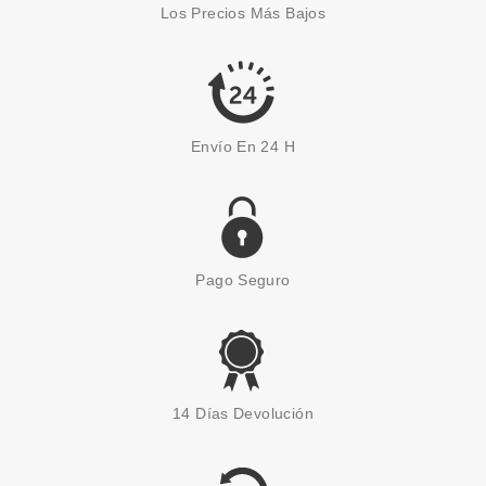
Los Precios Más Bajos
Pvr 132.00€
desde
89.19€
-32%
Envío En 24 H
Pago Seguro
SKEYNDOR
SKEYNDOR MEN TRATAMIENTO
14 Días Devolución
ENERGIZANTE ANTI-STRESS
Pvr 32.00€
desde
15.45€
-52%