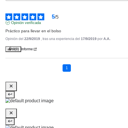
5
/
5
Opinión verificada
Práctico para llevar en el bolso
Opinión del
22/9/2019
, tras una experiencia del
17/9/2019
por
A.A.
Útil
(0)
Informe
ESSENCE
ESSENCE WILDFLOWER NAIL
STICKERS
1
Pvr 1.69€
desde
1.40€
-17%