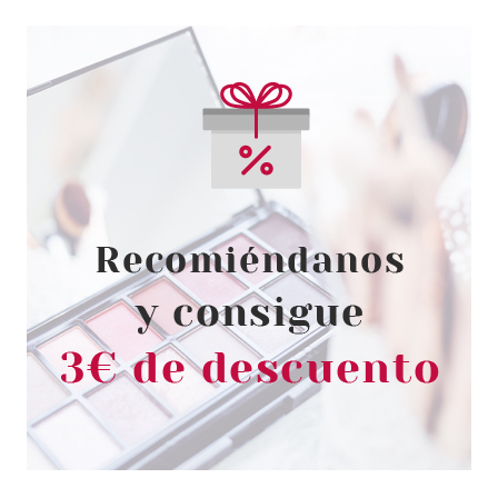
SALLY HANSEN
SALLY HANSEN ACCESORIO
EMBELLECEDOR DE
CUTICULAS
Pvr 9.00€
desde
3.99€
-56%
ARDELL
ARDELL NAIL ADDICT UÑAS
POSTIZAS SIP OF WINE