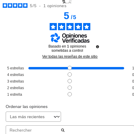
5
/
5
-
1
opiniones
5
/
5
Basado en
1
opiniones
sometidas a control
Ver todas las reseñas de este sitio
5
estrellas
ARDELL
4
estrellas
ARDELL NAIL ADDICT UÑAS
3
estrellas
POSTIZAS BLACK STUD & PINK
2
estrellas
OMBRE
desde
1
estrella
7.50€
Ordenar las opiniones