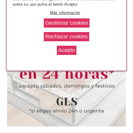
sobre su uso pulse el botón Acepto.
Más información
ESSENCE
ESSENCE POSITIVE VIBES
ONLY UÑAS POSTIZAS TERMO
REACTIVAS CLICK & GO
Pvr 4.19€
desde
3.50€
-16%