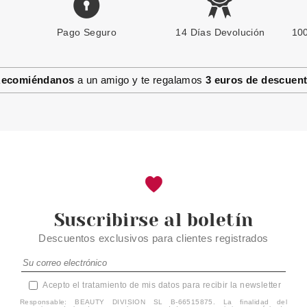
Pago Seguro
REAL TECHNIQUES
14 Días Devolución
100
REAL TECHNIQUES TRIANGLE
FOUNDATION BOLD METALS
COLLECTION
ecomiéndanos
a un amigo y te regalamos
3 euros de descuen
Pvr 23.14€
desde
14.95€
-35%
Suscribirse al boletín
Descuentos exclusivos para clientes registrados
Acepto el tratamiento de mis datos para recibir la newsletter
Responsable: BEAUTY DIVISION SL B-66515875. La finalidad del