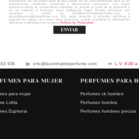
tratamiento de los datos para la que usted da su consentimiento será la de
proporcionar contenido comercial y descuentos exclusivos. Los datos
proporcionados se conservarán mientras no solicite el cese de la actividad y
no se cederán a terceros, salvo obligación legal. Puede contactar con
nosotros a través de info@lacentraldelperfume.com y
anna@lacentraldelperfume.com. Ud. tiene derecho a acceder, rectificar y
suprimir los datos, así como otros derechos, puede consultar la información
adicional y detallada en nuestra
Política de Privacidad
.
ENVIAR
862 636
info@lacentraldelperfume.com
L-V: 8:00 a
FUMES PARA MUJER
PERFUMES PARA 
mes para mujer
Perfumes ck hombre
me Lolita
Perfumes hombre
mes Euphoria
Perfumes hombres precios