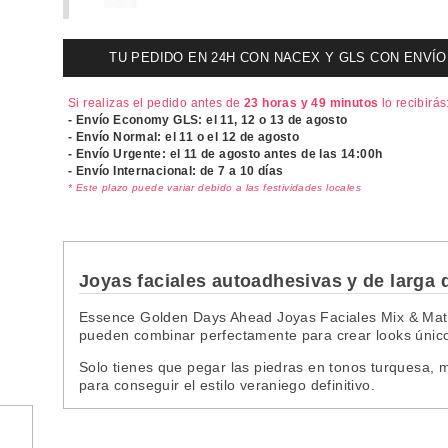
TU PEDIDO EN 24H CON NACEX Y GLS CON ENVÍO UR
Si realizas el pedido antes de
23 horas y 49 minutos
lo recibirás
- Envío Economy GLS: el
11, 12 o 13 de agosto
- Envío Normal: el
11 o el 12 de agosto
- Envío Urgente: el
11 de agosto antes de las 14:00h
- Envío Internacional: de 7 a 10 días
* Este plazo puede variar debido a las festividades locales
Joyas faciales autoadhesivas y de larga 
Essence Golden Days Ahead Joyas Faciales Mix & Matc
pueden combinar perfectamente para crear looks único
Solo tienes que pegar las piedras en tonos turquesa, m
para conseguir el estilo veraniego definitivo.