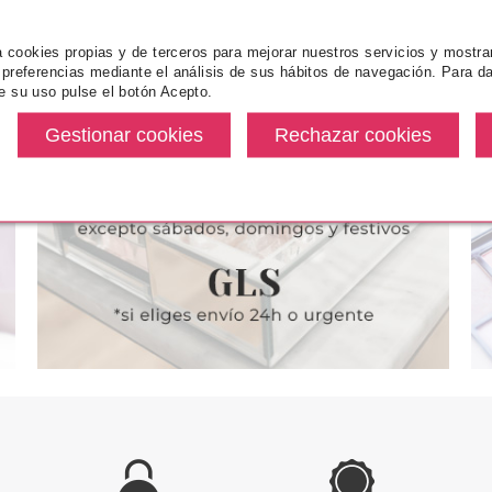
za cookies propias y de terceros para mejorar nuestros servicios y mostra
 preferencias mediante el análisis de sus hábitos de navegación. Para da
U
COLORMATES
e su uso pulse el botón Acepto.
SACAPUNTAS
COLORMATES MAKE UP
UBU CHEEKY
ENTRADA
BRUSH POWDER BLUSH
PARA 
BRUSH BROCHA PARA
COLORETE
desde
Pvr 9.00€
desde
Pvr 5.50€
2.18€
0.99€
-89%
-35%