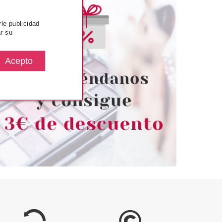
rle publicidad
r su
UBU
CATRICE
 STREET BROCHA
CATRICE APLICADOR PARA
COLORETE
SOMBRAS DE OJOS SILICONIC
desde
Pvr 3.39€
desde
3.55€
2.50€
-26%