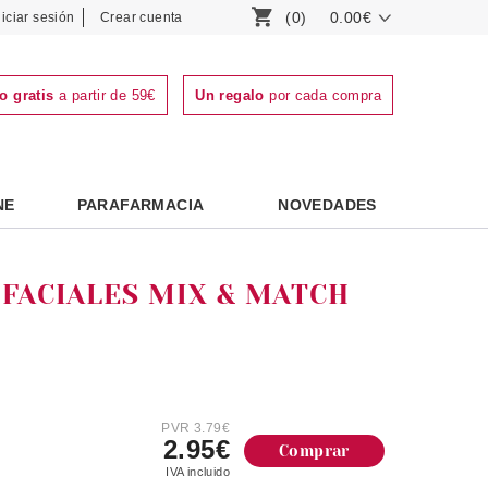
(0)
0.00€
niciar sesión
Crear cuenta
o gratis
a partir de 59€
Un regalo
por cada compra
NE
PARAFARMACIA
NOVEDADES
 FACIALES MIX & MATCH
PVR 3.79€
S
2.95€
Comprar
IVA incluido