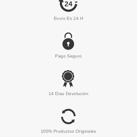
Envío En 24 H
Pago Seguro
UBU
UBU MANIC MANI KIT DE
14 Días Devolución
MANICURA CON CORTAUÑAS Y
LIMA
Pvr 4.55€
desde
1.90€
-58%
100% Productos Originales