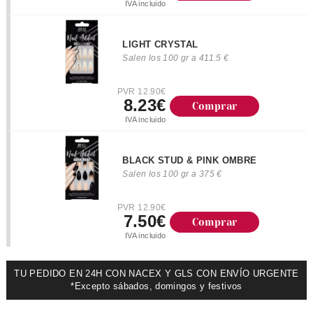
IVA incluido
LIGHT CRYSTAL
Salen los 100 gr a 411.5 €
PVR 12.90€
8.23€
Comprar
IVA incluido
BLACK STUD & PINK OMBRE
Salen los 100 gr a 375 €
PVR 12.90€
7.50€
Comprar
IVA incluido
TU PEDIDO EN 24H CON NACEX Y GLS CON ENVÍO URGENTE
*Excepto sábados, domingos y festivos