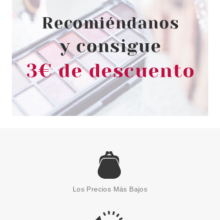
desde
6.94€
ESSENCE
ESSENCE SWEET GIRL NAIL
STICKERS
Los Precios Más Bajos
Pvr 1.69€
desde
1.35€
-20%