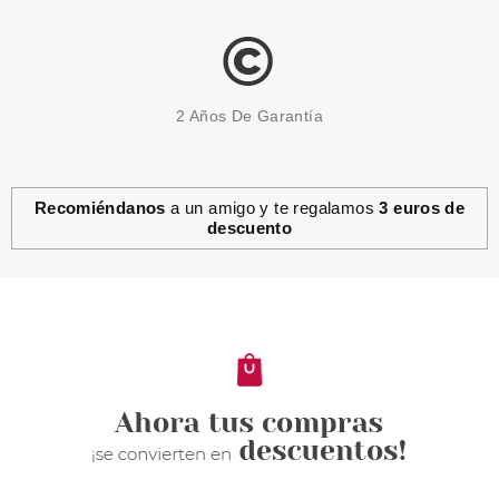
2 Años De Garantía
Recomiéndanos
a un amigo y te regalamos
3 euros de
descuento
UBU
UBU ACE OF NAILS LIMA
PULIDORA Y LIMA DE GRANO
FINO
Pvr 4.90€
desde
1.85€
-62%