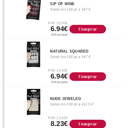
SIP OF WINE
Salen los 100 gr a 347 €
PVR 10.90€
6.94€
Comprar
IVA incluido
NATURAL SQUARED
Salen los 100 gr a 347 €
PVR 10.90€
6.94€
Comprar
IVA incluido
NUDE JEWELED
Salen los 100 gr a 411.5 €
PVR 12.90€
8.23€
Comprar