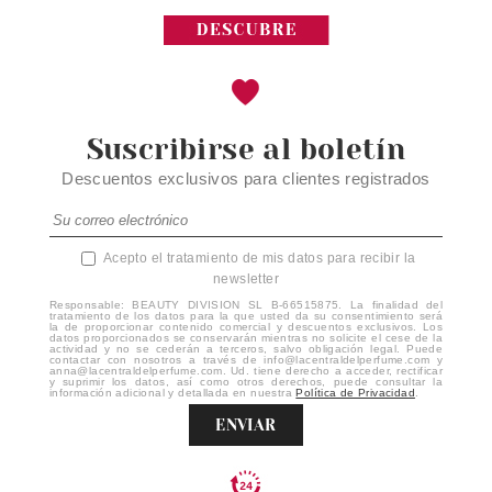
Suscribirse al boletín
Descuentos exclusivos para clientes registrados
Acepto el tratamiento de mis datos para recibir la
newsletter
Responsable: BEAUTY DIVISION SL B-66515875. La finalidad del
tratamiento de los datos para la que usted da su consentimiento será
la de proporcionar contenido comercial y descuentos exclusivos. Los
datos proporcionados se conservarán mientras no solicite el cese de la
actividad y no se cederán a terceros, salvo obligación legal. Puede
contactar con nosotros a través de info@lacentraldelperfume.com y
anna@lacentraldelperfume.com. Ud. tiene derecho a acceder, rectificar
y suprimir los datos, así como otros derechos, puede consultar la
información adicional y detallada en nuestra
Política de Privacidad
.
ENVIAR