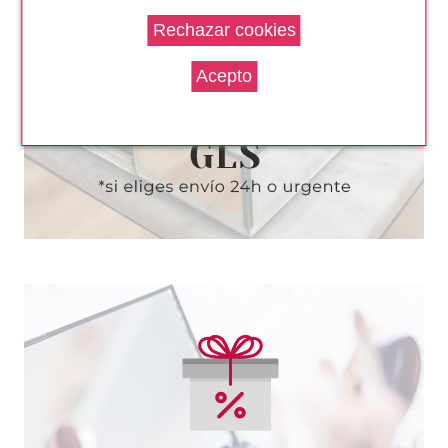
UBU NICELY NAILED DUO DE
LIMAS DE UÑAS + PALITO PARA
CUTICULA
Pvr 3.90€
desde
1.80€
-54%
ARDELL
ARDELL NAIL ADDICT UÑAS
POSTIZAS NATURAL SQUARED