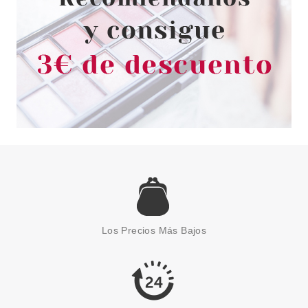
ESSENCE
ESSENCE SO MESMERIZING
TOP COAT 01 BELIVE IN
Los Precios Más Bajos
MERMAGIC!
Pvr 2.89€
desde
2.35€
-19%