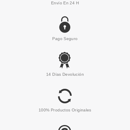
Envío En 24 H
Pago Seguro
ESSENCE
ESSENCE MERRY X-MAS, MY
14 Días Devolución
DEER! PEGATINAS PARA
MANICURA
Pvr 1.89€
desde
1.50€
-21%
100% Productos Originales