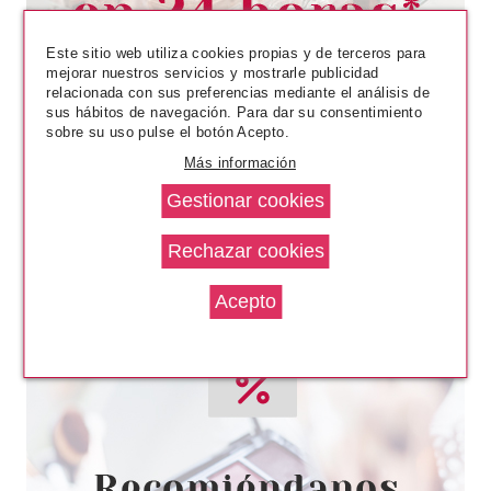
Pvr 2.99€
desde
2.60€
-13%
Este sitio web utiliza cookies propias y de terceros para
mejorar nuestros servicios y mostrarle publicidad
relacionada con sus preferencias mediante el análisis de
sus hábitos de navegación. Para dar su consentimiento
sobre su uso pulse el botón Acepto.
Más información
ESSENCE
ESSENCE TOP COAT BETTER
THAN GEL UÑAS ULTRA BRILLO
Pvr 3.20€
desde
1.99€
-38%