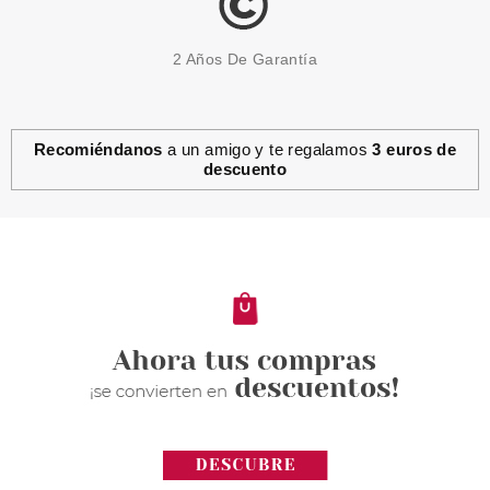
2 Años De Garantía
Recomiéndanos
a un amigo y te regalamos
3 euros de
descuento
ESSENCE
ESSENCE POSITIVE VIBES
ONLY UÑAS POSTIZAS TERMO
REACTIVAS CLICK & GO
Pvr 4.19€
desde
3.50€
-16%