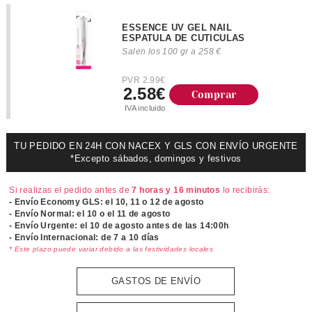
ESSENCE UV GEL NAIL
ESPATULA DE CUTICULAS
Salen los 100 gr a 258 €
PVR 2.99€
2.58€
Comprar
IVA incluido
TU PEDIDO EN 24H CON NACEX Y GLS CON ENVÍO URGENTE
*Excepto sábados, domingos y festivos
Si realizas el pedido antes de
7 horas y 16 minutos
lo recibirás:
- Envío Economy GLS: el
10, 11 o 12 de agosto
- Envío Normal: el
10 o el 11 de agosto
- Envío Urgente: el
10 de agosto antes de las 14:00h
- Envío Internacional: de 7 a 10 días
* Este plazo puede variar debido a las festividades locales
GASTOS DE ENVÍO