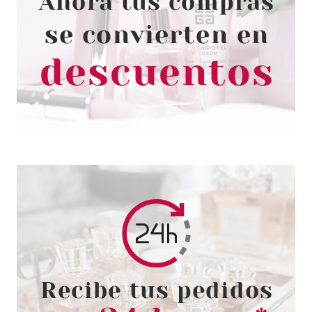
ESSENCE GEL NAIL COLOUR
ESMALTE DE UÑAS 72 LEFT ME
ON
Pvr 1.99€
desde
1.70€
-15%
ESSENCE
ESSENCE HARLEY QUINN
ESMALTE DE UÑAS HOLO
BOMB 01