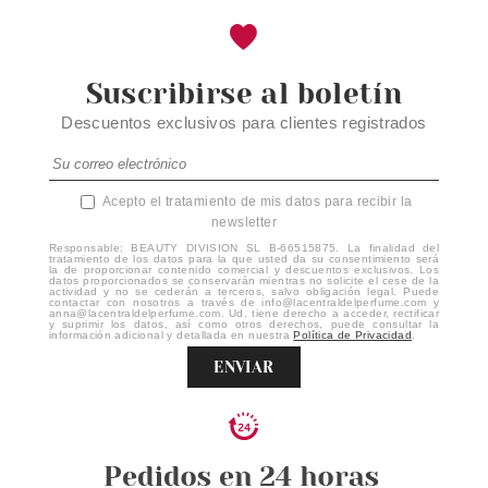
Suscribirse al boletín
Descuentos exclusivos para clientes registrados
Acepto el tratamiento de mis datos para recibir la
newsletter
Responsable: BEAUTY DIVISION SL B-66515875. La finalidad del
tratamiento de los datos para la que usted da su consentimiento será
la de proporcionar contenido comercial y descuentos exclusivos. Los
datos proporcionados se conservarán mientras no solicite el cese de la
actividad y no se cederán a terceros, salvo obligación legal. Puede
contactar con nosotros a través de info@lacentraldelperfume.com y
anna@lacentraldelperfume.com. Ud. tiene derecho a acceder, rectificar
y suprimir los datos, así como otros derechos, puede consultar la
información adicional y detallada en nuestra
Política de Privacidad
.
ENVIAR