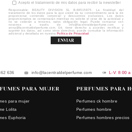
Acepto el tratamiento de mis datos para recibir la newsletter
Responsable: BEAUTY DIVISION SL B-66515875. La finalidad del
tratamiento de los datos para la que usted da su consentimiento será la de
proporcionar contenido comercial y descuentos exclusivos. Los datos
proporcionados se conservarán mientras no solicite el cese de la actividad y
no se cederán a terceros, salvo obligación legal. Puede contactar con
nosotros a través de info@lacentraldelperfume.com y
anna@lacentraldelperfume.com. Ud. tiene derecho a acceder, rectificar y
suprimir los datos, así como otros derechos, puede consultar la información
adicional y detallada en nuestra
Política de Privacidad
.
ENVIAR
862 636
info@lacentraldelperfume.com
L-V: 8:00 a
FUMES PARA MUJER
PERFUMES PARA 
mes para mujer
Perfumes ck hombre
me Lolita
Perfumes hombre
mes Euphoria
Perfumes hombres precios