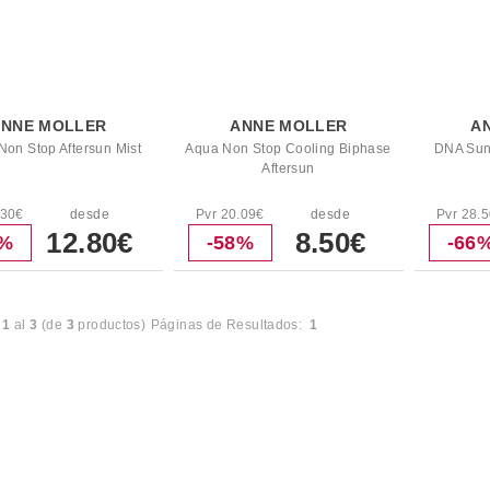
ANNE MOLLER
ANNE MOLLER
A
Non Stop Aftersun Mist
Aqua Non Stop Cooling Biphase
DNA Sun
Aftersun
.30€
desde
Pvr 20.09€
desde
Pvr 28.
12.80€
8.50€
7%
-58%
-66
l
1
al
3
(de
3
productos)
Páginas de Resultados:
1