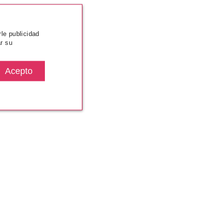
rle publicidad
r su