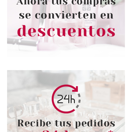
ANNE MOLLER
ANNE MOLLER AQUA NON
STOP COOLING BIPHASE
AFTERSUN 200 ML
Pvr 20.09€
desde
8.50€
-58%
ANNE MOLLER
ANNE MOLLER DNA SUN
RESIST CREMA FACIAL SPF 30