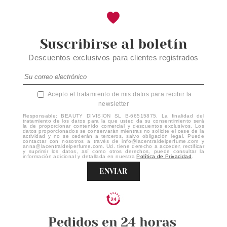
Suscribirse al boletín
Descuentos exclusivos para clientes registrados
Acepto el tratamiento de mis datos para recibir la
newsletter
Responsable: BEAUTY DIVISION SL B-66515875. La finalidad del
tratamiento de los datos para la que usted da su consentimiento será
la de proporcionar contenido comercial y descuentos exclusivos. Los
datos proporcionados se conservarán mientras no solicite el cese de la
actividad y no se cederán a terceros, salvo obligación legal. Puede
contactar con nosotros a través de info@lacentraldelperfume.com y
anna@lacentraldelperfume.com. Ud. tiene derecho a acceder, rectificar
y suprimir los datos, así como otros derechos, puede consultar la
información adicional y detallada en nuestra
Política de Privacidad
.
ENVIAR