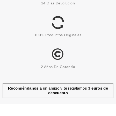
14 Días Devolución
BALANCE REPARING RICH
CREAM SPF 15 50 ML SET
REGALO
Pvr 46.00€
desde
29.90€
-35%
100% Productos Originales
2 Años De Garantía
Recomiéndanos
a un amigo y te regalamos
3 euros de
descuento
BABARIA
BABARIA MICROBIOTA
BALANCE AMPOLLAS
REVITALIZANTES 5 X 2 ML
desde