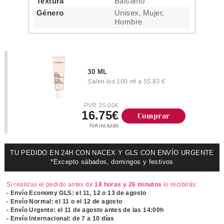
Textura
Bálsamo
Género
Unisex, Mujer,
Hombre
30 ML
Salen los 100 ml a 55.83 €
PVR 35.00€
16.75€
Comprar
IVA incluido
TU PEDIDO EN 24H CON NACEX Y GLS CON ENVÍO URGENTE
*Excepto sábados, domingos y festivos
Si realizas el pedido antes de
18 horas y 26 minutos
lo recibirás:
- Envío Economy GLS: el
11, 12 o 13 de agosto
- Envío Normal: el
11 o el 12 de agosto
- Envío Urgente: el
11 de agosto antes de las 14:00h
- Envío Internacional: de 7 a 10 días