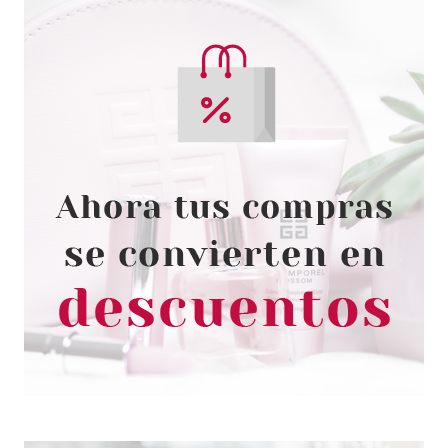
BABARIA
BABARIA CREMA
REGENERADORA 9 EFECTOS
VITAL SKIN STOP ARRUGAS
ROSA MOSQUETA 50ML
desde
9.75€