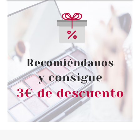
SKEYNDOR
SKEYNDOR CORRECTIVE
RELLENO DE ARRUGAS
PROGRAMA PROFESSIONAL DE
CABINA
Pvr 180.00€
desde
115.50€
-36%