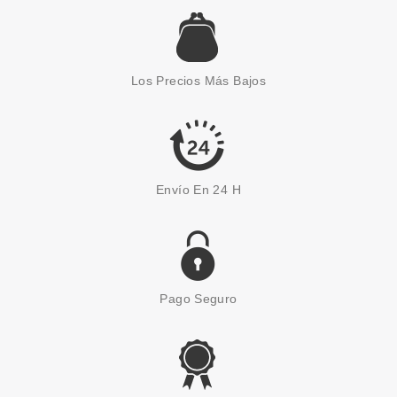
BABARIA
BABARIA BOTOX EFFECT
SERUM TOTAL LIFT 30 ML
Los Precios Más Bajos
desde
6.28€
Envío En 24 H
Pago Seguro
ANNE MOLLER
ANNE MOLLER ROSAGE