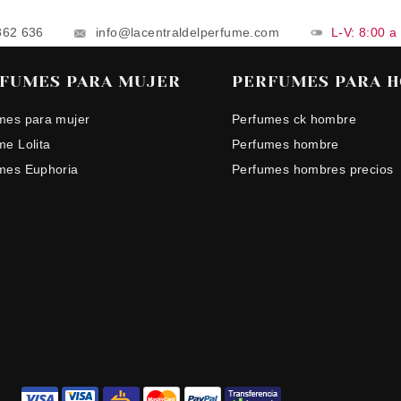
862 636
info@lacentraldelperfume.com
L-V: 8:00 a
FUMES PARA MUJER
PERFUMES PARA 
mes para mujer
Perfumes ck hombre
me Lolita
Perfumes hombre
mes Euphoria
Perfumes hombres precios