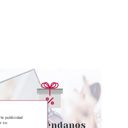
RADA
PRADA
INFUSION DE
PRADA CANDY EDP 80 ML
 EDP 100 ML VP
rle publicidad
r su
desde
Pvr 140.00€
desde