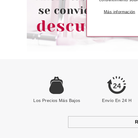
78.95€
5
-49%
-24%
Más información
Los Precios Más Bajos
Envío En 24 H
R