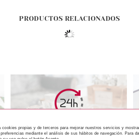
PRODUCTOS RELACIONADOS
DA
PRADA
P
EDP 50 ML
PRADA INFUSION DE VANILLE
PRADA 
EDP 100 ML VP
GINGEMBRE
za cookies propias y de terceros para mejorar nuestros servicios y mostra
 preferencias mediante el análisis de sus hábitos de navegación. Para da
desde
Pvr 145.00€
desde
Pvr 150.00€
e su uso pulse el botón Acepto.