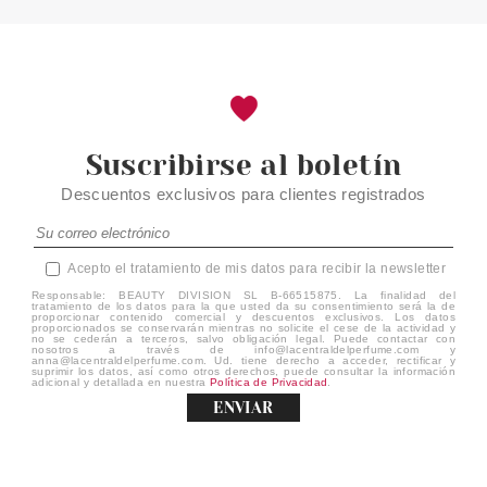
Suscribirse al boletín
Descuentos exclusivos para clientes registrados
Acepto el tratamiento de mis datos para recibir la newsletter
Responsable: BEAUTY DIVISION SL B-66515875. La finalidad del
tratamiento de los datos para la que usted da su consentimiento será la de
proporcionar contenido comercial y descuentos exclusivos. Los datos
proporcionados se conservarán mientras no solicite el cese de la actividad y
no se cederán a terceros, salvo obligación legal. Puede contactar con
nosotros a través de info@lacentraldelperfume.com y
anna@lacentraldelperfume.com. Ud. tiene derecho a acceder, rectificar y
suprimir los datos, así como otros derechos, puede consultar la información
adicional y detallada en nuestra
Política de Privacidad
.
ENVIAR