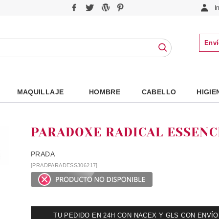
I
Enví
MAQUILLAJE
HOMBRE
CABELLO
HIGIE
PARADOXE RADICAL ESSEN
PRADA
[PRADPARADESS306217]
TU PEDIDO EN 24H CON NACEX Y GLS CON ENVÍO UR