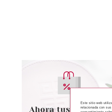
PRADA
PRA
PRADA LA FEMME L´EAU EDT
PRADA CANDY 
100 ML
Este sitio web utili
relacionada con sus
Pvr 155.00€
desde
Pvr 73.50€
consentimiento sobr