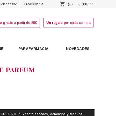
(0)
0.00€
niciar sesión
Crear cuenta
o gratis
a partir de 59€
Un regalo
por cada compra
NE
PARAFARMACIA
NOVEDADES
CE PARFUM
GENTE *Excepto sábados, domingos y festivos