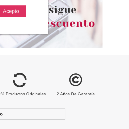
81.20€
68.95€
-51%
% Productos Originales
2 Años De Garantía
to