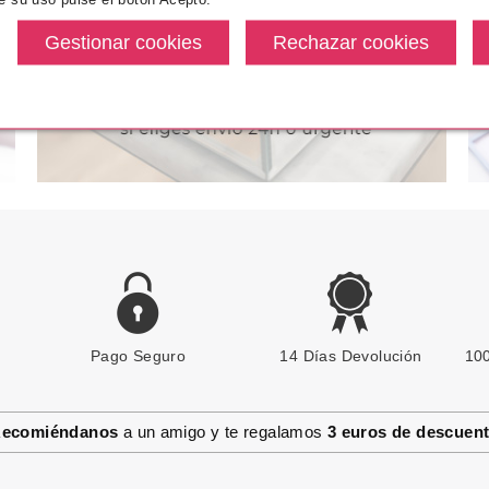
5.77€
83.95€
-42%
-46%
Pago Seguro
PRADA
14 Días Devolución
100
PRADA PARADOXE VIRTUAL
FLOWER EDP 90 ML
RECARGABLE
ecomiéndanos
a un amigo y te regalamos
3 euros de descuen
Pvr 165.00€
desde
88.75€
-46%