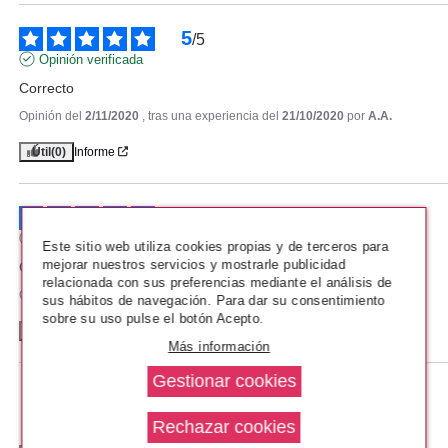
MUGLER ALIEN GODDESS EDP
60 ML + B/L 50 ML + EDP 10 ML
5
/
5
SET REGALO
Opinión verificada
desde
81.95€
Correcto
Opinión del
2/11/2020
, tras una experiencia del
21/10/2020
por
A.A.
Útil
(0)
Informe
5
/
5
Opinión verificada
Este sitio web utiliza cookies propias y de terceros para
mejorar nuestros servicios y mostrarle publicidad
Correcto
relacionada con sus preferencias mediante el análisis de
Opinión del
13/9/2020
, tras una experiencia del
31/8/2020
por
A.A.
sus hábitos de navegación. Para dar su consentimiento
sobre su uso pulse el botón Acepto.
Útil
(0)
Informe
Más información
THIERRY MUGLER
MUGLER ANGEL FANTASM EDP
1
100 ML RECARGABLE