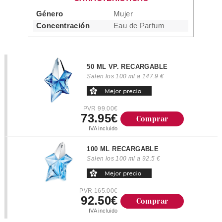
Género
Mujer
Concentración
Eau de Parfum
50 ML VP. RECARGABLE
Salen los 100 ml a 147.9 €
PVR 99.00€
73.95€
Comprar
IVA incluido
100 ML RECARGABLE
Salen los 100 ml a 92.5 €
PVR 165.00€
92.50€
Comprar
IVA incluido