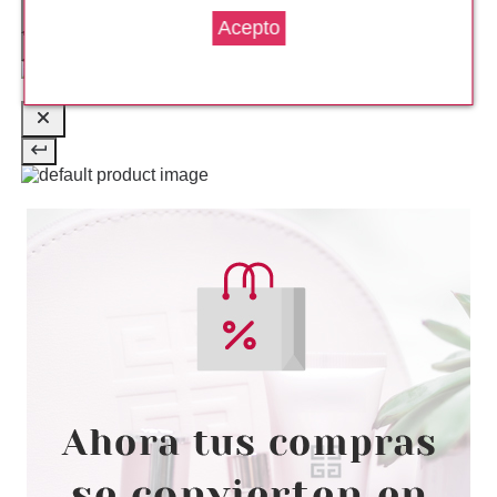
desde
88.70€
THIERRY MUGLER
MUGLER ANGEL FANTASM EDP
50 ML RECARGABLE
desde
76.50€