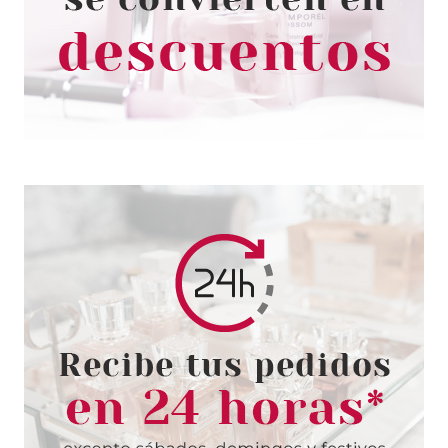
THIERRY MUGLER
MUGLER ALIEN GODDESS EDP
INTENSE 60 ML VP
desde
78.60€