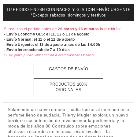
TU PEDIDO EN 24H CON NACEX Y GLS CON ENVÍO URGENTE
*Excepto sábados, domingos y festivos
Si realizas el pedido antes de
20 horas y 16 minutos
lo recibirás:
- Envío Economy GLS: el
11, 12 o 13 de agosto
- Envío Normal: el
11 o el 12 de agosto
- Envío Urgente: el
11 de agosto antes de las 14:00h
- Envío Internacional: de 7 a 10 días
* Este plazo puede variar debido a las festividades locales
GASTOS DE ENVÍO
PRODUCTOS 100%
ORIGINALES
Solamente un nuevo creador, podía lanzar al mercado este
perfume lleno de audacia. Trierry Mugler explora un nuevo
territorio con intención de revolucionar la perfumería y la
moda de los años 80.Construido sobre emociones
olfativas, recuerdos de infancia, risas joviales... la
fragancia de Angel es imagen de una fiesta foránea