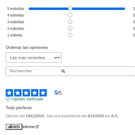
5
estrellas
THIERRY MUGLER
4
estrellas
THIERRY MUGLER ANGEL
3
estrellas
NOVA EDP 50 ML
2
estrellas
desde
1
estrella
69.95€
Ordenar las opiniones
5
/
5
Opinión verificada
Todo perfecto
Opinión del
14/12/2020
, tras una experiencia del
4/12/2020
por
A.A.
Útil
(0)
Informe
THIERRY MUGLER