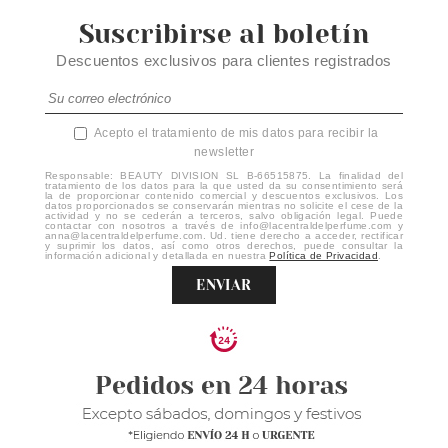
Suscribirse al boletín
Descuentos exclusivos para clientes registrados
Acepto el tratamiento de mis datos para recibir la
newsletter
Responsable: BEAUTY DIVISION SL B-66515875. La finalidad del
tratamiento de los datos para la que usted da su consentimiento será
la de proporcionar contenido comercial y descuentos exclusivos. Los
datos proporcionados se conservarán mientras no solicite el cese de la
actividad y no se cederán a terceros, salvo obligación legal. Puede
contactar con nosotros a través de info@lacentraldelperfume.com y
anna@lacentraldelperfume.com. Ud. tiene derecho a acceder, rectificar
y suprimir los datos, así como otros derechos, puede consultar la
información adicional y detallada en nuestra
Política de Privacidad
.
ENVIAR