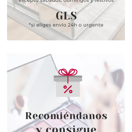
THIERRY MUGLER
MUGLER ANGEL ELIXIR EDP 25
ML RECARGABLE
desde
49.05€