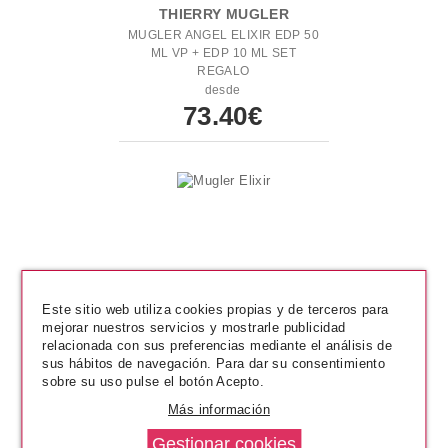
THIERRY MUGLER
MUGLER ANGEL ELIXIR EDP 50
ML VP + EDP 10 ML SET
REGALO
desde
73.40€
Este sitio web utiliza cookies propias y de terceros para
mejorar nuestros servicios y mostrarle publicidad
relacionada con sus preferencias mediante el análisis de
sus hábitos de navegación. Para dar su consentimiento
sobre su uso pulse el botón Acepto.
THIERRY MUGLER
Más información
MUGLER ANGEL ELIXIR EDP 50
ML VP + EDP 10 ML SET