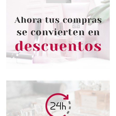
THIERRY MUGLER
THIERRY MUGLER ANGEL EDP
50 ML VP. RECARGABLE
desde
73.95€