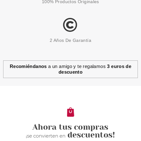
100% Productos Originales
2 Años De Garantía
Recomiéndanos
a un amigo y te regalamos
3 euros de
descuento
THIERRY MUGLER
THIERRY MUGLER ALIEN
GODDESS EDP 30 ML
RECARGABLE
desde
46.75€