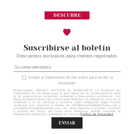
Suscribirse al boletín
Descuentos exclusivos para clientes registrados
Acepto el tratamiento de mis datos para recibir la
newsletter
Responsable: BEAUTY DIVISION SL B-66515875. La finalidad del
tratamiento de los datos para la que usted da su consentimiento será
la de proporcionar contenido comercial y descuentos exclusivos. Los
datos proporcionados se conservarán mientras no solicite el cese de la
actividad y no se cederán a terceros, salvo obligación legal. Puede
contactar con nosotros a través de info@lacentraldelperfume.com y
anna@lacentraldelperfume.com. Ud. tiene derecho a acceder, rectificar
y suprimir los datos, así como otros derechos, puede consultar la
información adicional y detallada en nuestra
Política de Privacidad
.
ENVIAR