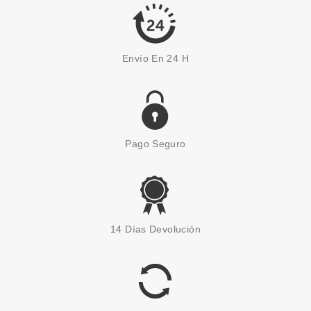
71.95€
Envío En 24 H
Pago Seguro
THIERRY MUGLER
MUGLER ANGEL EDP 50 ML VP
14 Días Devolución
+ EDP 10 ML SET REGALO
desde
79.50€