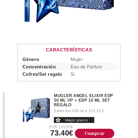
CARACTERÍSTICAS
Género
Mujer
Concentración
Eau de Parfum
Cofres/Set regalo
Si
MUGLER ANGEL ELIXIR EDP
50 ML VP + EDP 10 ML SET
REGALO
Salen los 100 ml a 122.33 €
PVR 126.00€
73.40€
Comprar