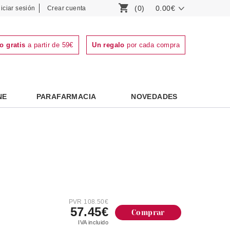
(0)
0.00€
niciar sesión
Crear cuenta
o gratis
a partir de 59€
Un regalo
por cada compra
NE
PARAFARMACIA
NOVEDADES
PVR 108.50€
57.45€
Comprar
IVA incluido