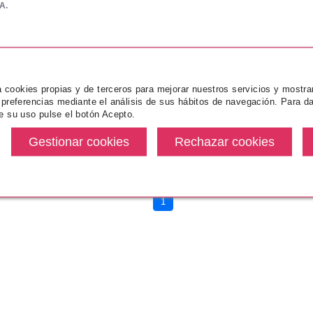
A.
CAROLINA HERRERA
CAROLINA HERRERA BAD BOY
COBALT ELIXIR EDP 50 ML VP
Pvr 97.50€
desde
za cookies propias y de terceros para mejorar nuestros servicios y mostra
51.85€
-47%
 preferencias mediante el análisis de sus hábitos de navegación. Para da
e su uso pulse el botón Acepto.
.
1