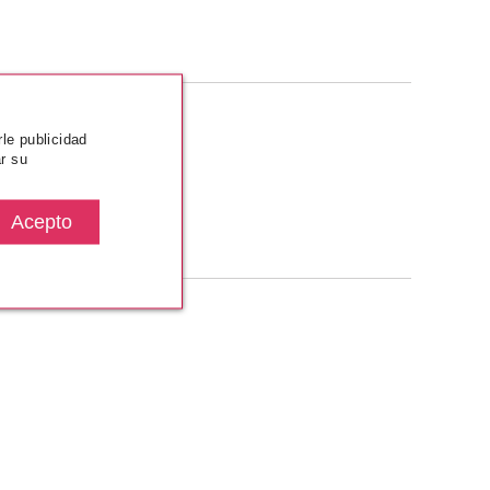
rle publicidad
r su