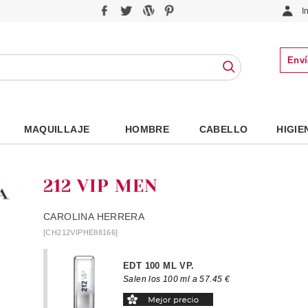
I
Enví
MAQUILLAJE
HOMBRE
CABELLO
HIGIE
212 VIP MEN
CAROLINA HERRERA
[CH212VIPHE88166]
EDT 100 ML VP.
Salen los 100 ml a 57.45 €