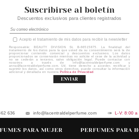
Suscribirse al boletín
Descuentos exclusivos para clientes registrados
Acepto el tratamiento de mis datos para recibir la newsletter
Responsable: BEAUTY DIVISION SL B-66515875. La finalidad del
tratamiento de los datos para la que usted da su consentimiento será la de
proporcionar contenido comercial y descuentos exclusivos. Los datos
proporcionados se conservarán mientras no solicite el cese de la actividad y
no se cederán a terceros, salvo obligación legal. Puede contactar con
nosotros a través de info@lacentraldelperfume.com y
anna@lacentraldelperfume.com. Ud. tiene derecho a acceder, rectificar y
suprimir los datos, así como otros derechos, puede consultar la información
adicional y detallada en nuestra
Política de Privacidad
.
ENVIAR
862 636
info@lacentraldelperfume.com
L-V: 8:00 a
FUMES PARA MUJER
PERFUMES PARA 