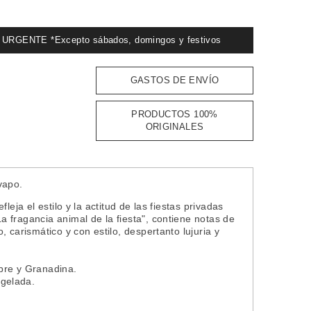
GENTE *Excepto sábados, domingos y festivos
GASTOS DE ENVÍO
PRODUCTOS 100%
ORIGINALES
vapo.
eja el estilo y la actitud de las fiestas privadas
 fragancia animal de la fiesta", contiene notas de
 carismático y con estilo, despertanto lujuria y
bre y Granadina.
gelada.