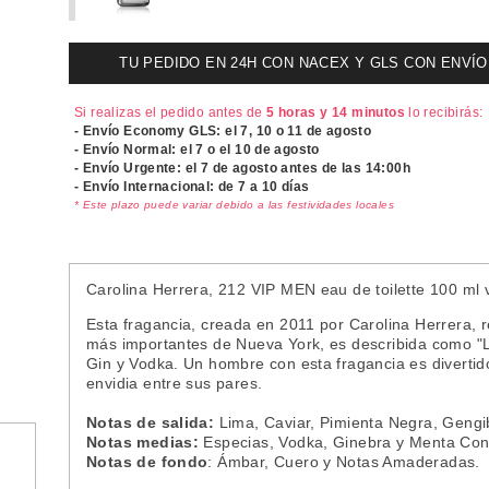
TU PEDIDO EN 24H CON NACEX Y GLS CON ENVÍO UR
Si realizas el pedido antes de
5 horas y 14 minutos
lo recibirás:
- Envío Economy GLS: el
7, 10 o 11 de agosto
- Envío Normal: el
7 o el 10 de agosto
- Envío Urgente: el
7 de agosto antes de las 14:00h
- Envío Internacional: de 7 a 10 días
* Este plazo puede variar debido a las festividades locales
Carolina Herrera, 212 VIP MEN eau de toilette 100 ml 
Esta fragancia, creada en 2011 por Carolina Herrera, refl
más importantes de Nueva York, es describida como "La
Gin y Vodka. Un hombre con esta fragancia es divertido,
envidia entre sus pares.
Notas de salida:
Lima, Caviar, Pimienta Negra, Gengi
Notas medias:
Especias, Vodka, Ginebra y Menta Con
Notas de fondo
: Ámbar, Cuero y Notas Amaderadas.