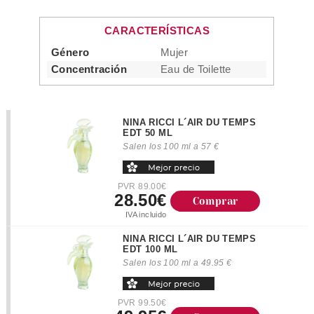
CARACTERÍSTICAS
Género
Mujer
Concentración
Eau de Toilette
NINA RICCI L´AIR DU TEMPS
EDT 50 ML
Salen los 100 ml a 57 €
PVR 89.00€
28.50€
Comprar
IVA incluido
NINA RICCI L´AIR DU TEMPS
EDT 100 ML
Salen los 100 ml a 49.95 €
PVR 99.50€