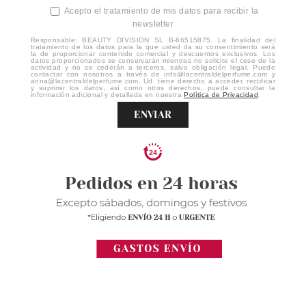
Acepto el tratamiento de mis datos para recibir la
newsletter
Responsable: BEAUTY DIVISION SL B-66515875. La finalidad del
tratamiento de los datos para la que usted da su consentimiento será
la de proporcionar contenido comercial y descuentos exclusivos. Los
datos proporcionados se conservarán mientras no solicite el cese de la
actividad y no se cederán a terceros, salvo obligación legal. Puede
contactar con nosotros a través de info@lacentraldelperfume.com y
anna@lacentraldelperfume.com. Ud. tiene derecho a acceder, rectificar
y suprimir los datos, así como otros derechos, puede consultar la
información adicional y detallada en nuestra
Política de Privacidad
.
ENVIAR