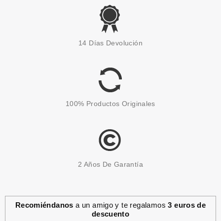
NINA RICCI
NINA RICCI NINA LE PARFUM
14 Días Devolución
EDP 50 ML VP
Pvr 95.00€
desde
51.95€
-45%
100% Productos Originales
2 Años De Garantía
Recomiéndanos
a un amigo y te regalamos
3 euros de
descuento
NINA RICCI