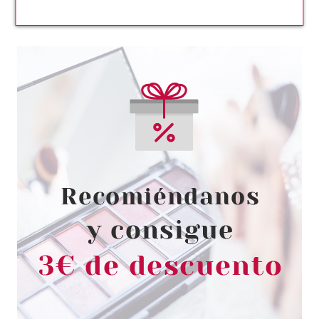
NINA RICCI
NINA RICCI L´AIR DU TEMPS
SHOWER GEL 200 ML
Pvr 51.00€
desde
27.95€
-45%