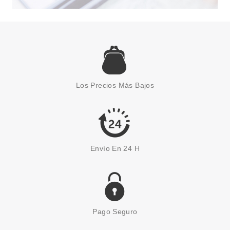
NINA RICCI
NINA RICCI NINA ROSE EDT 30
ML
Los Precios Más Bajos
Pvr 55.50€
desde
31.95€
-42%
Envío En 24 H
Pago Seguro