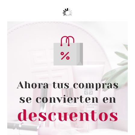
NINA RICCI
NINA RICCI NINA LE PARFUM
EDP 30 ML VP
Pvr 65.00€
desde
35.95€
-45%